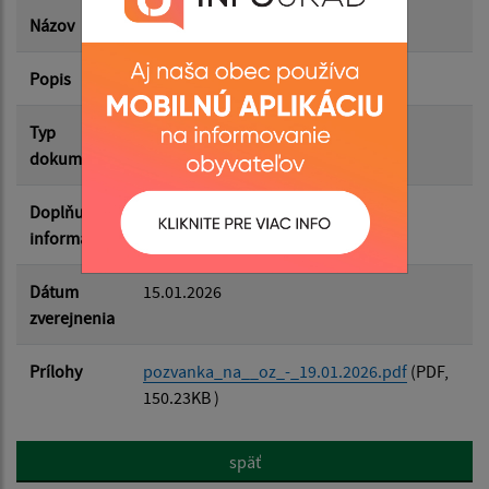
Dátum zverejnenia do:
Názov
Pozvánka na OZ 19.01.2026
Popis
Filtrovať
Reset
Typ
Zasadnutia OZ
dokumentu
Doplňujúce
informácie
Dátum
15.01.2026
zverejnenia
Prílohy
pozvanka_na__oz_-_19.01.2026.pdf
(PDF,
150.23KB )
späť