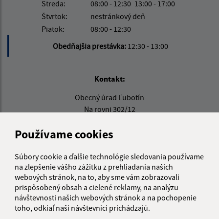
Streda:
08:00 - 12:30
13:00 - 17:00
Štvrtok:
nestránkový deň
Piatok:
08:00 - 12:30
Obedňajšia prestávka:
12:30 - 13:00
Kontakt:
Obecný úrad Ľubotín
Na rovni 302/12
065 41 Ľubotín
Používame cookies
info@lubotin.sk
+421 52 49 21 311
Súbory cookie a ďalšie technológie sledovania používame
na zlepšenie vášho zážitku z prehliadania našich
IČO: 00330035
webových stránok, na to, aby sme vám zobrazovali
prispôsobený obsah a cielené reklamy, na analýzu
návštevnosti našich webových stránok a na pochopenie
toho, odkiaľ naši návštevníci prichádzajú.