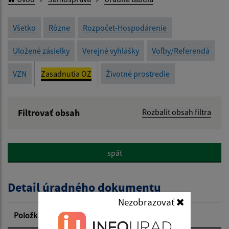
Všetko
Rôzne
Rozpočet-Hospodárenie
Uložené zásielky
Verejné vyhlášky
Voľby/Referendá
VZN
Zasadnutia OZ
Životné prostredie
Filtrovať obsah
Rozbaliť obsah filtra
Názov:
späť
Popis:
Detail úradného dokumentu
Dátum zverejnenia od:
Nezobrazovať
Položka
Informácia