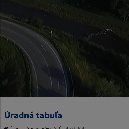
Úradná tabuľa
Úvod
Samospráva
Úradná tabuľa