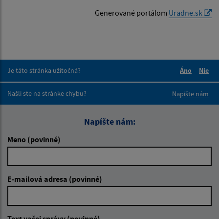
Generované portálom
Uradne.sk
Je táto stránka užitočná?
Áno
Nie
Boli tieto 
Boli 
Našli ste na stránke chybu?
Napíšte nám
Napíšte nám:
Meno (povinné)
E-mailová adresa (povinné)
Text vašej správy (povinné)