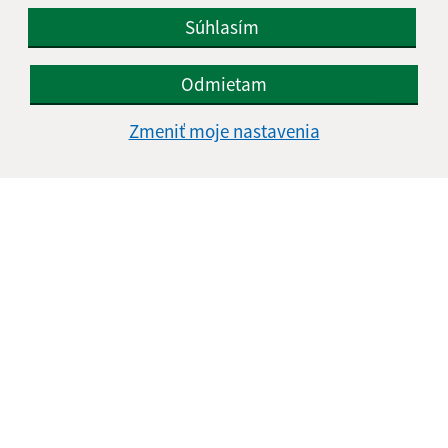
Súhlasím
Odmietam
Zmeniť moje nastavenia
Informácie o stránke:
Vyhlásenie o prístupnosti
Autorské práva
Ochrana osobných údajov
Navigácia:
Vytlačiť aktuálnu stránku