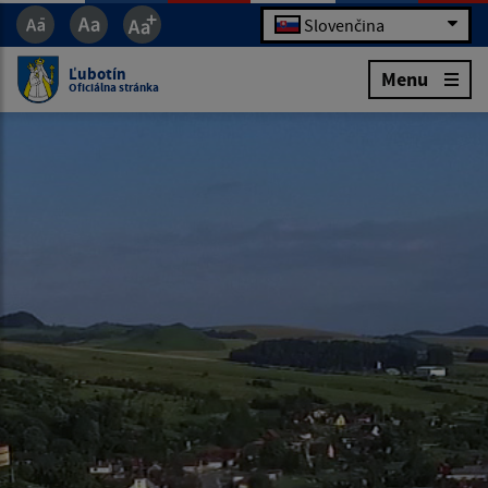
Slovenčina
Ľubotín
Menu
Oficiálna stránka