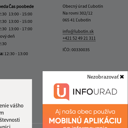
Obecný úrad Ľubotín
beda
Čas poobede
Na rovni 302/12
2:30
13:00 - 15:00
065 41 Ľubotín
2:30
13:00 - 15:00
2:30
13:00 - 17:00
info@lubotin.sk
ový deň
+421 52 49 21 311
2:30
IČO: 00330035
ka:
12:30 - 13:00
Nezobrazovať
enie vášho
ám
števnosti
vníci