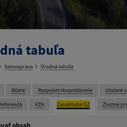
dná tabuľa
Samospráva
Úradná tabuľa
Rôzne
Rozpočet-Hospodárenie
Uložené z
Referendá
VZN
Zasadnutia OZ
Životné pr
ovať obsah