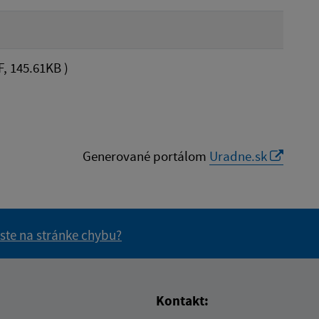
, 145.61KB )
Generované portálom
Uradne.sk
 ste na stránke chybu?
vás užitočné?
e pre vás užitočné?
Kontakt: