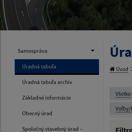
Úra
Samospráva
Úradná tabuľa
Úvod
Úradná tabuľa archív
Všetko
Základné informácie
Voľby/
Obecný úrad
Spoločný stavebný úrad –
Filtr