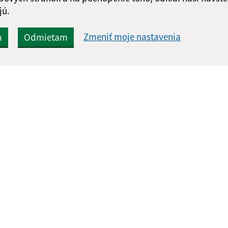
jú.
Zmeniť moje nastavenia
m
Odmietam
Rýchle odkazy:
Aktualiz
nku
Aktuality
04.08.2026 
Základné informácie
RSS
História