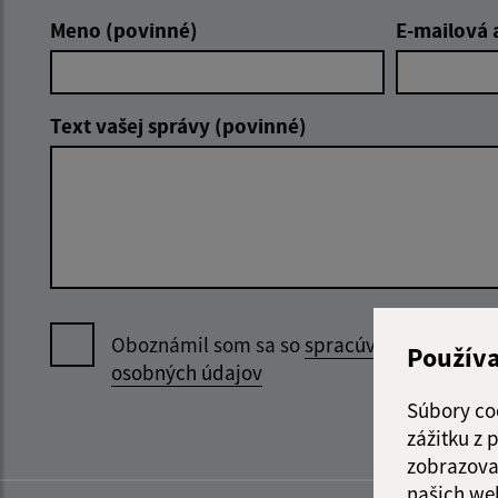
Meno (povinné)
E-mailová 
Text vašej správy (povinné)
Oboznámil som sa so
spracúvaním
Použív
osobných údajov
Súbory co
zážitku z
zobrazova
našich we