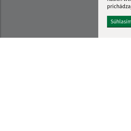
prichádza
Súhlasí
Informácie o stránke:
Navigácia:
Vyhlásenie o prístupnosti
Vytlačiť aktuálnu strá
Autorské práva
Mapa stránok
Ochrana osobných údajov
Cookies