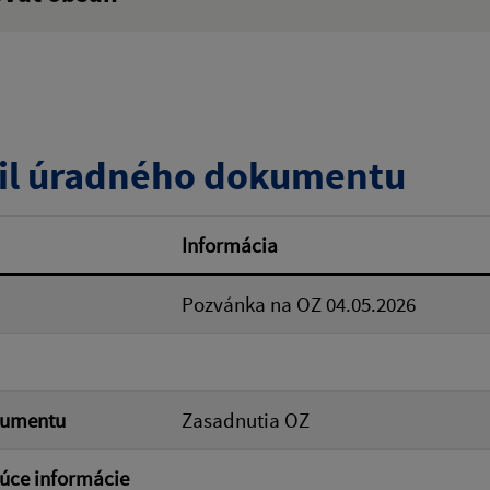
:
Popis:
zverejnenia do:
il úradného dokumentu
ovať
Informácia
Pozvánka na OZ 04.05.2026
kumentu
Zasadnutia OZ
úce informácie