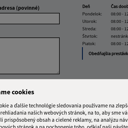
Deň
Čas doo
adresa (povinné)
Pondelok:
08:00 - 1
Utorok:
08:00 - 1
Streda:
08:00 - 1
Štvrtok:
nestránk
Piatok:
08:00 - 1
Obedňajšia prestáv
Google reCaptcha Response
Odoslať správu
ame cookies
okie a ďalšie technológie sledovania používame na zlepš
 prehliadania našich webových stránok, na to, aby sme v
li prispôsobený obsah a cielené reklamy, na analýzu náv
bových stránok a na pochopenie toho, odkiaľ naši návšte