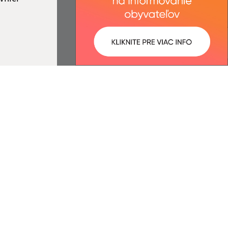
ované:
Správca obsahu:
13:48 hod.
Správca obsahu je Obec Ľubotín.
Vytvorené v súlade s
Jednotným
dizajn manuálom elektronických