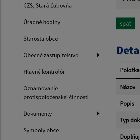
CZS, Stará Ľubovňa
Názov
Úradné hodiny
späť
Dátum 
Starosta obce
Deta
Obecné zastupiteľstvo
Filtr
Položka
Hlavný kontrolór
Názov
Oznamovanie
protispoločenskej činnosti
Popis
Dokumenty
Typ do
Symboly obce
Doplňuj