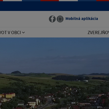
Mobilná aplikácia
VOT V OBCI
ZVEREJŇO