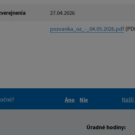
verejnenia
27.04.2026
pozvanka_oz_-_04.05.2026.pdf
(PDF
itočné?
Našli
Áno
Nie
Boli tieto informácie pre 
Boli tieto informáci
Úradné hodiny: