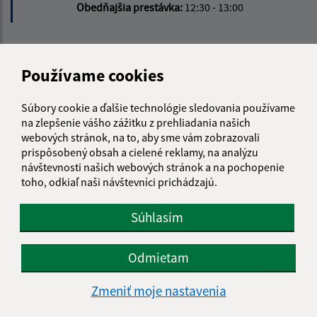
Obedňajšia prestávka:
12:30 - 13:00
Kontakt:
Používame cookies
Obecný úrad Ľubotín
Na rovni 302/12
Súbory cookie a ďalšie technológie sledovania používame
065 41 Ľubotín
na zlepšenie vášho zážitku z prehliadania našich
webových stránok, na to, aby sme vám zobrazovali
info@lubotin.sk
prispôsobený obsah a cielené reklamy, na analýzu
+421 52 49 21 311
návštevnosti našich webových stránok a na pochopenie
toho, odkiaľ naši návštevníci prichádzajú.
IČO: 00330035
Súhlasím
Odmietam
Zmeniť moje nastavenia