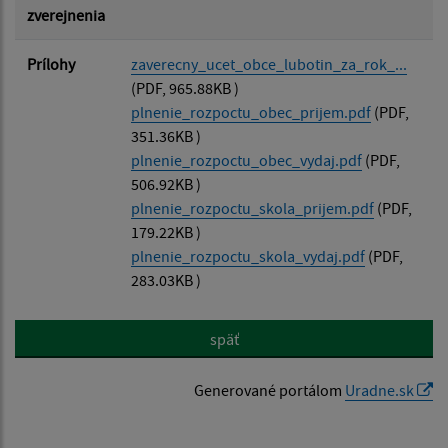
zverejnenia
Prílohy
zaverecny_ucet_obce_lubotin_za_rok_...
(PDF, 965.88KB )
plnenie_rozpoctu_obec_prijem.pdf
(PDF,
351.36KB )
plnenie_rozpoctu_obec_vydaj.pdf
(PDF,
506.92KB )
plnenie_rozpoctu_skola_prijem.pdf
(PDF,
179.22KB )
plnenie_rozpoctu_skola_vydaj.pdf
(PDF,
283.03KB )
späť
Generované portálom
Uradne.sk