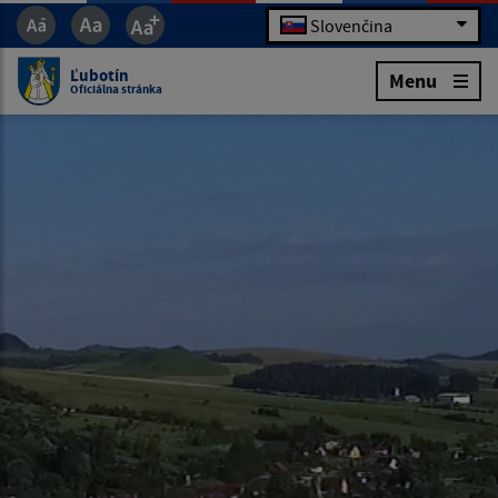
Slovenčina
Ľubotín
Menu
Oficiálna stránka