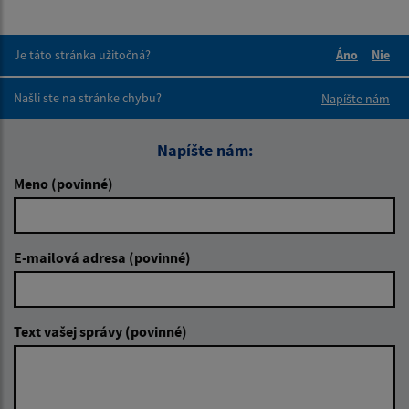
Je táto stránka užitočná?
Áno
Nie
Boli tieto 
Boli 
Našli ste na stránke chybu?
Napíšte nám
Napíšte nám:
Meno (povinné)
E-mailová adresa (povinné)
Text vašej správy (povinné)