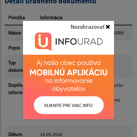
Detail úradného dokumentu
Dátum zverejnenia od:
Položka
Informácia
Nezobrazovať
Dátum zverejnenia do:
Názov
Záverečný účet obce za rok 2025 - NÁVRH
Popis
Filtrovať
Reset
Typ
Rozpočet-Hospodárenie
dokumentu
Doplňujúce
Pripomienky k návrhu Záverečného účtu
informácie
obce za rok 2025 je možné podávať
písomne alebo elektronicky na mailovú
adresu: ekonom@lubotin.sk do
29.05.2026.
Dátum
14.05.2026