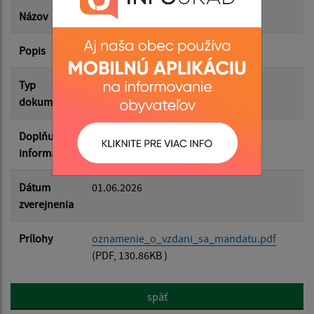
Dátum zverejnenia do:
Názov
Oznámenie o vzdaní sa mandátu
Popis
Filtrovať
Reset
Typ
Rôzne
dokumentu
Doplňujúce
informácie
Dátum
01.06.2026
zverejnenia
Prílohy
oznamenie_o_vzdani_sa_mandatu.pdf
(PDF, 130.86KB )
späť