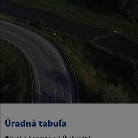
Úradná tabuľa
Úvod
Samospráva
Úradná tabuľa