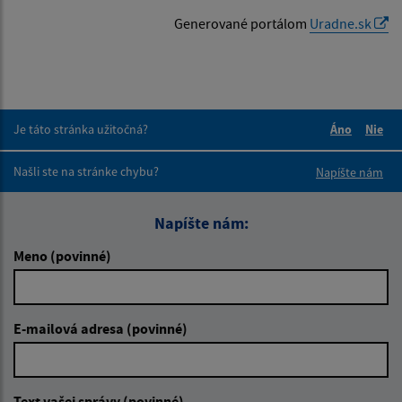
Generované portálom
Uradne.sk
Je táto stránka užitočná?
Áno
Nie
Boli tieto 
Boli 
Našli ste na stránke chybu?
Napíšte nám
Napíšte nám:
Meno (povinné)
E-mailová adresa (povinné)
Text vašej správy (povinné)