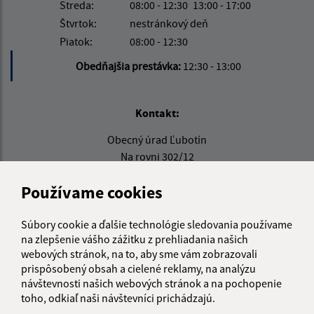
Streda:
08:00 - 12:30
13:00 - 17:00
Štvrtok:
nestránkový deň
Piatok:
08:00 - 12:30
Obedňajšia prestávka:
12:30 - 13:00
Kontakt:
Obecný úrad Ľubotín
Na rovni 302/12
065 41 Ľubotín
Používame cookies
info@lubotin.sk
+421 52 49 21 311
Súbory cookie a ďalšie technológie sledovania používame
na zlepšenie vášho zážitku z prehliadania našich
IČO: 00330035
webových stránok, na to, aby sme vám zobrazovali
prispôsobený obsah a cielené reklamy, na analýzu
návštevnosti našich webových stránok a na pochopenie
toho, odkiaľ naši návštevníci prichádzajú.