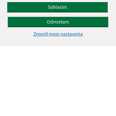
Súhlasím
Odmietam
Zmeniť moje nastavenia
Informácie o stránke:
Vyhlásenie o prístupnosti
Autorské práva
Ochrana osobných údajov
Navigácia:
Vytlačiť aktuálnu stránku