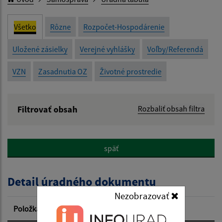
Všetko
Rôzne
Rozpočet-Hospodárenie
Uložené zásielky
Verejné vyhlášky
Voľby/Referendá
VZN
Zasadnutia OZ
Životné prostredie
Filtrovať obsah
Rozbaliť obsah filtra
Názov:
späť
Popis:
Detail úradného dokumentu
Dátum zverejnenia od:
Nezobrazovať
Položka
Informácia