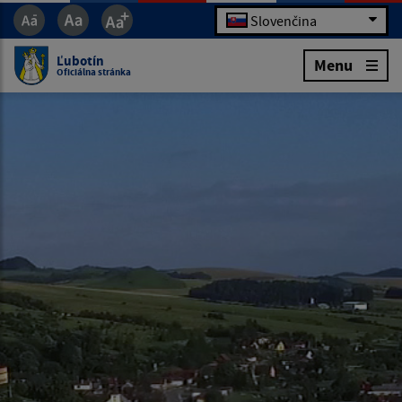
Slovenčina
Ľubotín
Menu
Oficiálna stránka