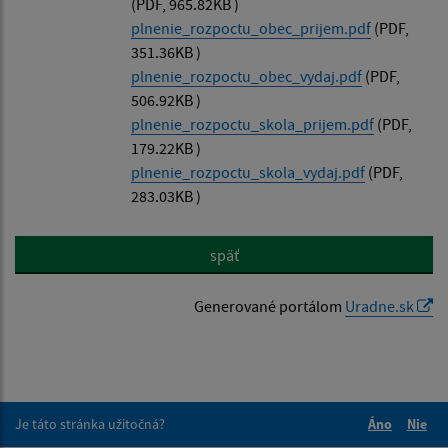
(PDF, 965.82KB )
plnenie_rozpoctu_obec_prijem.pdf
(PDF,
351.36KB )
plnenie_rozpoctu_obec_vydaj.pdf
(PDF,
506.92KB )
plnenie_rozpoctu_skola_prijem.pdf
(PDF,
179.22KB )
plnenie_rozpoctu_skola_vydaj.pdf
(PDF,
283.03KB )
späť
Generované portálom
Uradne.sk
Je táto stránka užitočná?
Áno
Nie
Boli tieto 
Boli 