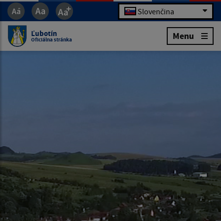
Slovenčina
Ľubotín
Menu
Oficiálna stránka