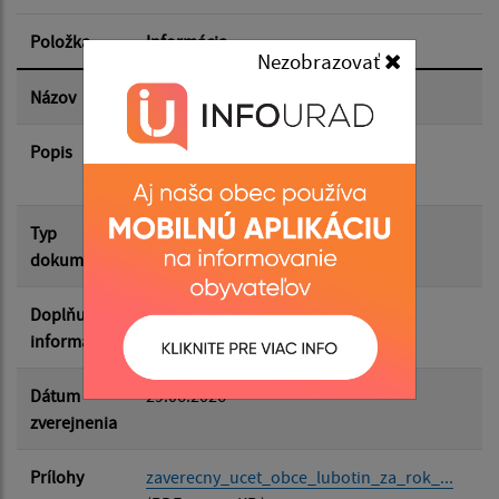
Položka
Informácia
Nezobrazovať
Dátum zverejnenia do:
Názov
Záverečný účet obce
Popis
Záverečný účet obce Ľubotín za rok
Filtrovať
2025_SCHVÁLENÝ
Reset
Typ
Rozpočet-Hospodárenie
dokumentu
Doplňujúce
informácie
Dátum
29.06.2026
zverejnenia
Prílohy
zaverecny_ucet_obce_lubotin_za_rok_...