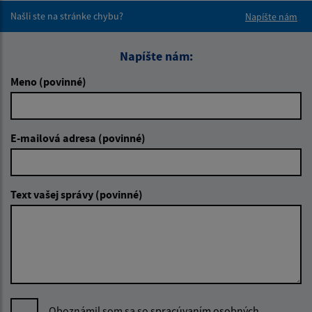
Našli ste na stránke chybu?
Napíšte nám
Napíšte nám:
Meno (povinné)
E-mailová adresa (povinné)
Text vašej správy (povinné)
Oboznámil som sa so
spracúvaním osobných