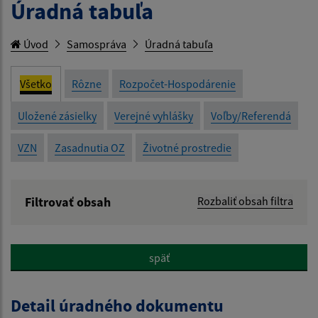
Úradná tabuľa
Úvod
Samospráva
Úradná tabuľa
Všetko
Rôzne
Rozpočet-Hospodárenie
Uložené zásielky
Verejné vyhlášky
Voľby/Referendá
VZN
Zasadnutia OZ
Životné prostredie
Filtrovať obsah
Rozbaliť obsah filtra
Názov:
späť
Popis:
Detail úradného dokumentu
Dátum zverejnenia od: