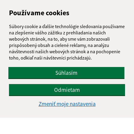
Obecný úrad Ľubotín
Používame cookies
Na rovni 302/12
065 41 Ľubotín
Súbory cookie a ďalšie technológie sledovania používame
na zlepšenie vášho zážitku z prehliadania našich
info@lubotin.sk
webových stránok, na to, aby sme vám zobrazovali
+421 52 49 21 311
prispôsobený obsah a cielené reklamy, na analýzu
návštevnosti našich webových stránok a na pochopenie
IČO: 00330035
toho, odkiaľ naši návštevníci prichádzajú.
Súhlasím
Odmietam
Zmeniť moje nastavenia