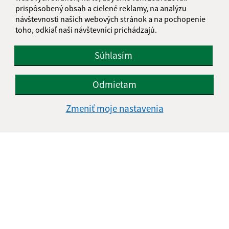
IČO: 00330035
prispôsobený obsah a cielené reklamy, na analýzu
návštevnosti našich webových stránok a na pochopenie
toho, odkiaľ naši návštevníci prichádzajú.
Súhlasím
Odmietam
Zmeniť moje nastavenia
Informácie o stránke:
Vyhlásenie o prístupnosti
Autorské práva