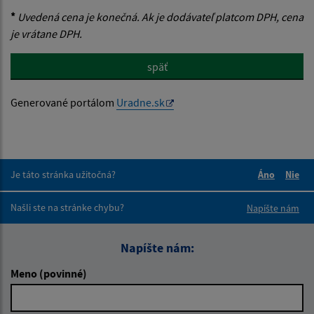
*
Uvedená cena je konečná. Ak je dodávateľ platcom DPH, cena
je vrátane DPH.
späť
Generované portálom
Uradne.sk
Je táto stránka užitočná?
Áno
Nie
Boli tieto 
Boli 
Našli ste na stránke chybu?
Napíšte nám
Napíšte nám:
Meno (povinné)