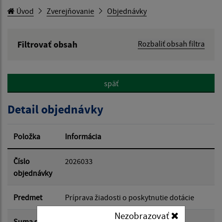
Úvod
Zverejňovanie
Objednávky
Filtrovať obsah
Rozbaliť obsah filtra
Hľadaný výraz:
späť
Hľadať v:
Detail objednávky
Typ dátumu:
Položka
Informácia
Dátum od:
Číslo
2026033
objednávky
Dátum do:
Predmet
Príprava žiadosti o poskytnutie dotácie
Nezobrazovať
Suma s
850.00 €