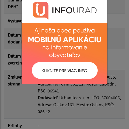
Suma od:
DPH*
Vystavená
23.06.2026
Suma do:
Dátum
23.07.2026
dodania
Filtrovať
Reset
Dátum
29.06.2026
zverejnenia
Zmluvná
Odberateľ
: Obec Ľubotín, IČO: 00330035,
strana
Adresa: Na rovni 302/12, Mesto: Ľubotín,
PSČ: 06541
Dodávateľ
: Urbanitec s. r. o., IČO: 57004005,
Adresa: Osikov 161, Mesto: Osikov, PSČ:
086 42
Prílohy
-