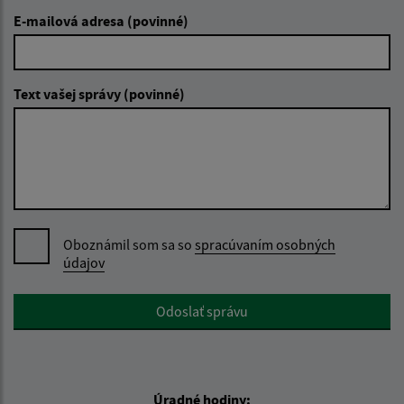
E-mailová adresa (povinné)
Text vašej správy (povinné)
Oboznámil som sa so
spracúvaním osobných
údajov
Google reCaptcha Response
Odoslať správu
Úradné hodiny: