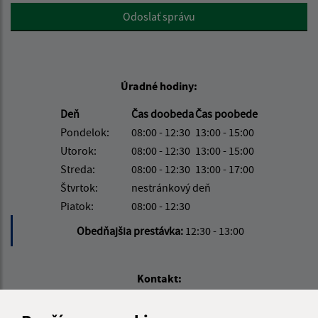
Google reCaptcha Response
Odoslať správu
Úradné hodiny:
Deň
Čas doobeda
Čas poobede
Pondelok:
08:00 - 12:30
13:00 - 15:00
Utorok:
08:00 - 12:30
13:00 - 15:00
Streda:
08:00 - 12:30
13:00 - 17:00
Štvrtok:
nestránkový deň
Piatok:
08:00 - 12:30
Obedňajšia prestávka:
12:30 - 13:00
Kontakt:
Obecný úrad Ľubotín