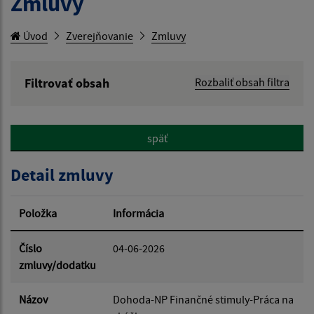
Zmluvy
Úvod
Zverejňovanie
Zmluvy
Filtrovať obsah
Rozbaliť obsah filtra
Hľadaný výraz:
späť
Hľadať v:
Detail zmluvy
Typ dátumu:
Položka
Informácia
Dátum od:
Číslo
04-06-2026
zmluvy/dodatku
Dátum do:
Názov
Dohoda-NP Finančné stimuly-Práca na