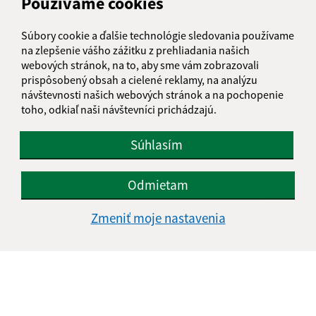
Používame cookies
Na rovni 302/12
065 41 Ľubotín
Súbory cookie a ďalšie technológie sledovania používame
info@lubotin.sk
na zlepšenie vášho zážitku z prehliadania našich
webových stránok, na to, aby sme vám zobrazovali
+421 52 49 21 311
prispôsobený obsah a cielené reklamy, na analýzu
návštevnosti našich webových stránok a na pochopenie
IČO: 00330035
toho, odkiaľ naši návštevníci prichádzajú.
Súhlasím
Odmietam
Zmeniť moje nastavenia