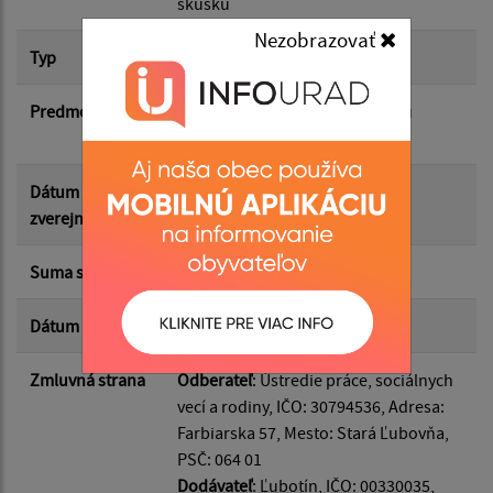
skúšku
Nezobrazovať
Suma od:
Typ
Hlavná zmluva
Predmet
Finančný príspevok na podporu
Suma do:
vytvorenia pracovných miest
Dátum
26.06.2026
Typ:
zverejnenia
Suma s DPH*
968.37 €
Filtrovať
Reset
Dátum uzavretia
25.06.2026
Zmluvná strana
Odberateľ
: Ústredie práce, sociálnych
vecí a rodiny, IČO: 30794536, Adresa:
Farbiarska 57, Mesto: Stará Ľubovňa,
PSČ: 064 01
Dodávateľ
: Ľubotín, IČO: 00330035,