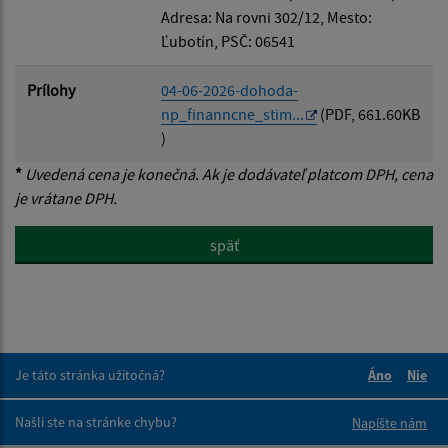
Adresa: Na rovni 302/12, Mesto:
Ľubotín, PSČ: 06541
Prílohy
04-06-2026-dohoda-
np_finanncne_stim...
(PDF, 661.60KB
)
*
Uvedená cena je konečná. Ak je dodávateľ platcom DPH, cena
je vrátane DPH.
späť
Je táto stránka užitočná?
Áno
Nie
Boli tieto 
Boli 
Našli ste na stránke chybu?
Napíšte nám