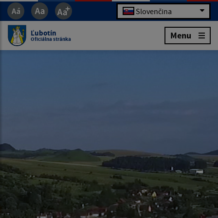
Slovenčina
Ľubotín
Menu
Oficiálna stránka