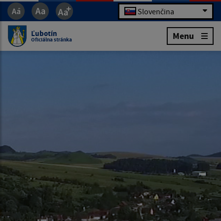
Slovenčina
Ľubotín
Menu
Oficiálna stránka