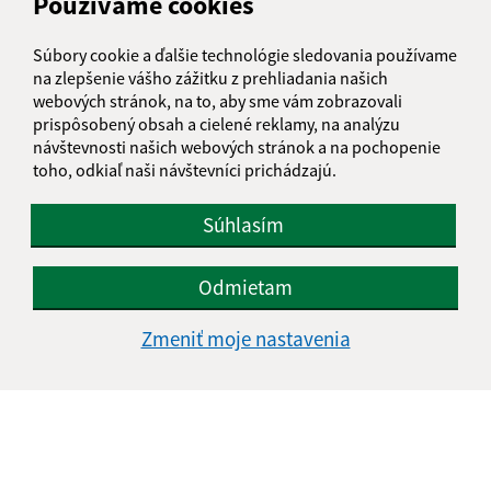
Používame cookies
Na rovni 302/12
065 41 Ľubotín
Súbory cookie a ďalšie technológie sledovania používame
info@lubotin.sk
na zlepšenie vášho zážitku z prehliadania našich
webových stránok, na to, aby sme vám zobrazovali
+421 52 49 21 311
prispôsobený obsah a cielené reklamy, na analýzu
návštevnosti našich webových stránok a na pochopenie
IČO: 00330035
toho, odkiaľ naši návštevníci prichádzajú.
Súhlasím
Odmietam
Zmeniť moje nastavenia