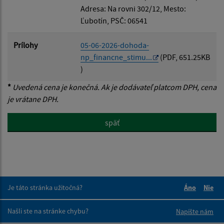
Adresa: Na rovni 302/12, Mesto:
Ľubotín, PSČ: 06541
Prílohy
05-06-2026-dohoda-
np_financne_stimu...
(PDF, 651.25KB
)
*
Uvedená cena je konečná. Ak je dodávateľ platcom DPH, cena
je vrátane DPH.
späť
Je táto stránka užitočná?
Áno
Nie
Boli tieto 
Boli 
Našli ste na stránke chybu?
Napíšte nám