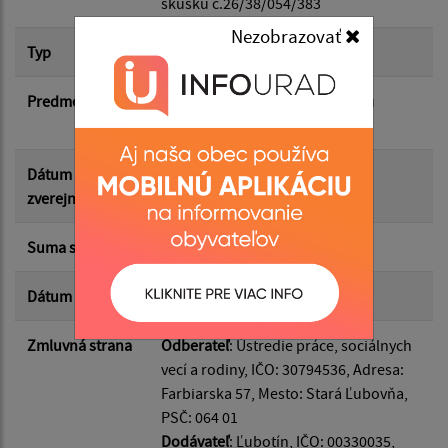
skúšku č.26/38/054/383
Nezobrazovať
Suma od:
Typ
Hlavná zmluva
Predmet
Finančný príspevok na podporu
Suma do:
vytvorenia pracovných miest
Dátum
29.06.2026
Typ:
zverejnenia
Suma s DPH*
968.37 €
Filtrovať
Reset
Dátum uzavretia
26.06.2026
Zmluvná strana
Odberateľ
: Ústredie práce, sociálnych
vecí a rodiny, IČO: 30794536, Adresa:
Farbiarska 57, Mesto: Stará Ľubovňa,
PSČ: 064 01
Dodávateľ
: Ľubotín, IČO: 00330035,