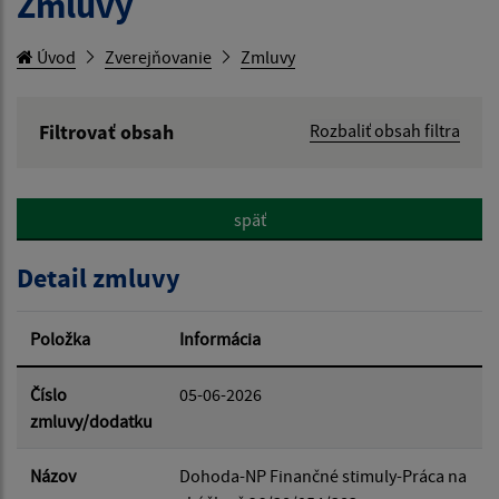
Zmluvy
Úvod
Zverejňovanie
Zmluvy
Filtrovať obsah
Rozbaliť obsah filtra
Hľadaný výraz:
späť
Hľadať v:
Detail zmluvy
Typ dátumu:
Položka
Informácia
Dátum od:
Číslo
05-06-2026
zmluvy/dodatku
Dátum do:
Názov
Dohoda-NP Finančné stimuly-Práca na