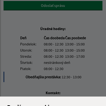
Google reCaptcha Response
Odoslať správu
Úradné hodiny:
Deň
Čas doobeda
Čas poobede
Pondelok:
08:00 - 12:30
13:00 - 15:00
Utorok:
08:00 - 12:30
13:00 - 15:00
Streda:
08:00 - 12:30
13:00 - 17:00
Štvrtok:
nestránkový deň
Piatok:
08:00 - 12:30
Obedňajšia prestávka:
12:30 - 13:00
Kontakt:
Obecný úrad Ľubotín