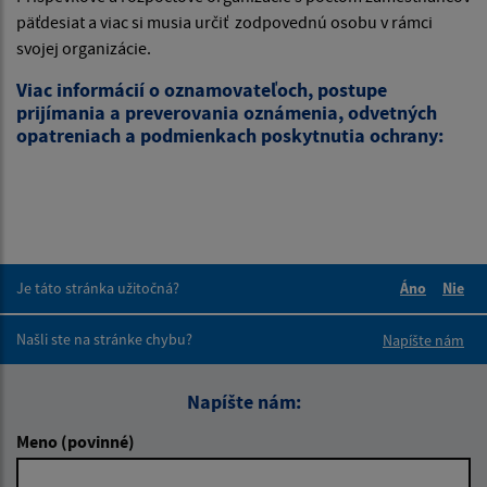
päťdesiat a viac si musia určiť zodpovednú osobu v rámci
svojej organizácie.
Viac informácií o oznamovateľoch, postupe
prijímania a preverovania oznámenia, odvetných
opatreniach a podmienkach poskytnutia ochrany:
Je táto stránka užitočná?
Áno
Nie
Boli tieto 
Boli 
Našli ste na stránke chybu?
Napíšte nám
Napíšte nám:
Meno (povinné)