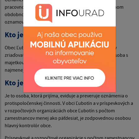
pracovnoprávnom vzťahu k zamestnávateľovi alebo inom
obdobnom vzťahu k zamestnávateľovi a anonymný
oznamovateľ.
Kto je zamestnávateľom?
Obec Ľubotín, príspevkové a rozpočtové organizácie v
zriaďovateľskej pôsobnosti obci Ľubotín, právnická osoba s
majetkovou účasťou obce Ľubotín, ktorá zamestnáva
najmenej päť zamestnancov.
Kto je zodpovedná osoba?
Je to osoba, ktorá prijíma, eviduje a preveruje oznámenia o
protispoločenskej činnosti. V obci Ľubotín a v príspevkových a
v rozpočtových organizáciách obce Ľubotín s počtom
zamestnancov menej ako päťdesiat, je zodpovednou osobou
hlavný kontrolór obce.
Príspevkové a rozpočtové organizácie s počtom zamestnancov