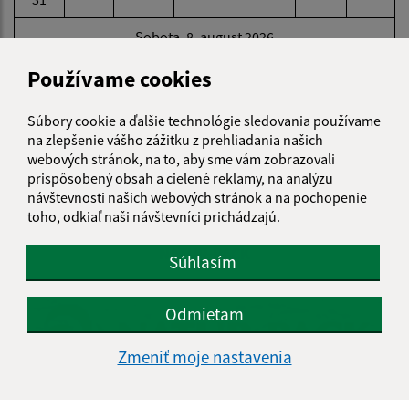
Sobota, 8. august 2026
Používame cookies
Meniny má Oskár
Súbory cookie a ďalšie technológie sledovania používame
POČASIE
na zlepšenie vášho zážitku z prehliadania našich
webových stránok, na to, aby sme vám zobrazovali
prispôsobený obsah a cielené reklamy, na analýzu
návštevnosti našich webových stránok a na pochopenie
toho, odkiaľ naši návštevníci prichádzajú.
NATUR-PACK
Súhlasím
Odmietam
Zmeniť moje nastavenia