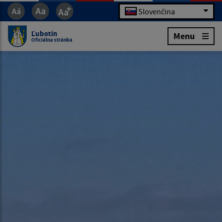
Slovenčina
Ľubotín
Menu
Oficiálna stránka