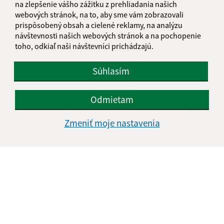
na zlepšenie vášho zážitku z prehliadania našich
webových stránok, na to, aby sme vám zobrazovali
Obecný úrad Ľubotín
prispôsobený obsah a cielené reklamy, na analýzu
Na rovni 302/12
návštevnosti našich webových stránok a na pochopenie
065 41 Ľubotín
toho, odkiaľ naši návštevníci prichádzajú.
info@lubotin.sk
Súhlasím
+421 52 49 21 311
IČO: 00330035
Odmietam
Zmeniť moje nastavenia