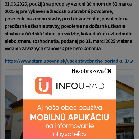
31.03.2025,
použijú sa predpisy v znení účinnom do 31.marca
2025 aj pre vybavenie žiadosti o stavebné povolenie,
povolenie na zmenu stavby pred dokončením, povolenie na
predčasné užívanie stavby, povolenie na dočasné užívanie
stavby na účel skúšobnej prevádzky, kolaudačné rozhodnutie
alebo zmenu rozhodnutia, podanej po 31. marci 2025 vrátane
vydania záväzných stanovísk pre tieto konania.
https://www.staralubovna.sk/usek-stavebneho-poriadku-1/
Nezobrazovať