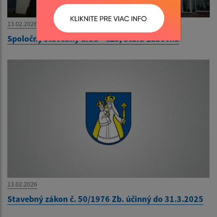
13.02.2026
Spoločný stavebný úrad - CZS, Stará Ľubovňa
13.02.2026
Stavebný zákon č. 50/1976 Zb. účinný do 31.3.2025