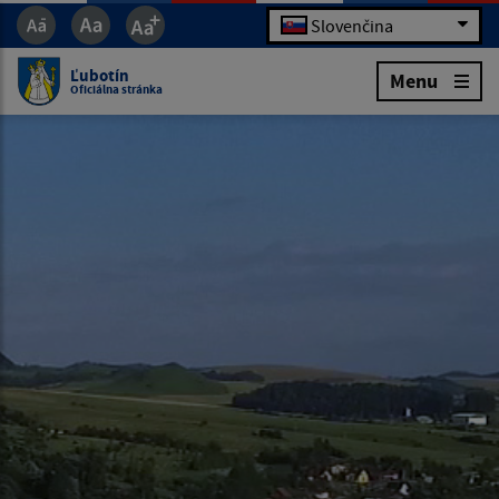
Slovenčina
Ľubotín
Menu
Oficiálna stránka