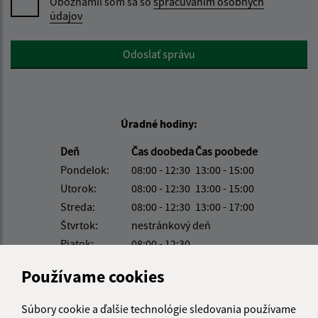
Oboznámil som sa so
spracúvaním osobných
údajov
Google reCaptcha Response
Odoslať správu
Úradné hodiny:
Deň
Čas doobeda
Čas poobede
Pondelok:
08:00 - 12:30
13:00 - 15:00
Utorok:
08:00 - 12:30
13:00 - 15:00
Streda:
08:00 - 12:30
13:00 - 17:00
Štvrtok:
nestránkový deň
Piatok:
08:00 - 12:30
Obedňajšia prestávka:
12:30 - 13:00
Používame cookies
Súbory cookie a ďalšie technológie sledovania používame
Kontakt: