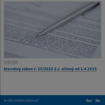
13.02.2026
Stavebný zákon č. 25/2025 Z.z. účinný od 1.4.2025
Je táto stránka užitočná?
Áno
Nie
Boli tieto 
Boli 