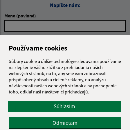
Napíšte nám:
Meno (povinné)
E-mailová adresa (povinné)
Používame cookies
Súbory cookie a ďalšie technológie sledovania používame
Text vašej správy (povinné)
na zlepšenie vášho zážitku z prehliadania našich
webových stránok, na to, aby sme vám zobrazovali
prispôsobený obsah a cielené reklamy, na analýzu
návštevnosti našich webových stránok a na pochopenie
toho, odkiaľ naši návštevníci prichádzajú.
Súhlasím
Oboznámil som sa so
spracúvaním osobných
údajov
Odmietam