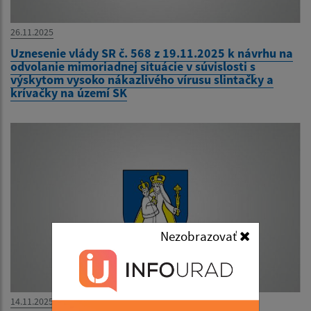
26.11.2025
Uznesenie vlády SR č. 568 z 19.11.2025 k návrhu na
odvolanie mimoriadnej situácie v súvislosti s
výskytom vysoko nákazlivého vírusu slintačky a
krívačky na území SK
Nezobrazovať
14.11.2025