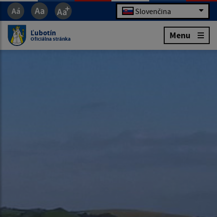
Slovenčina
Ľubotín
Menu
Oficiálna stránka