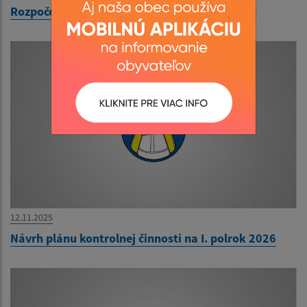
Rozpočet obce Ľubotín 2026-2028 - schválený
12.11.2025
Návrh plánu kontrolnej činnosti na I. polrok 2026