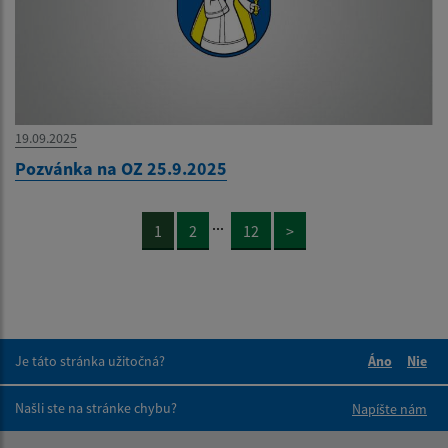
19.09.2025
Pozvánka na OZ 25.9.2025
...
1
2
12
>
Je táto stránka užitočná?
Áno
Nie
Boli tieto 
Boli 
Našli ste na stránke chybu?
Napíšte nám