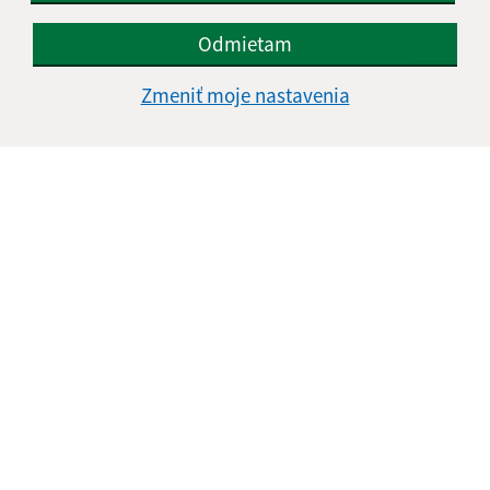
Odmietam
Zmeniť moje nastavenia
Informácie o stránke:
Vyhlásenie o prístupnosti
Autorské práva
Ochrana osobných údajov
Navigácia:
Vytlačiť aktuálnu stránku
Mapa stránok
Cookies
Rýchle odkazy:
Aktuality
Základné informácie
História
Fotogaléria