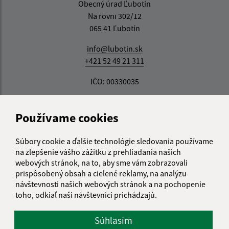
Obecný úrad Ľubotín
Na rovni 302/12
065 41 Ľubotín
info@lubotin.sk
+421 52 49 21 311
IČO: 00330035
Používame cookies
Súbory cookie a ďalšie technológie sledovania používame
na zlepšenie vášho zážitku z prehliadania našich
webových stránok, na to, aby sme vám zobrazovali
prispôsobený obsah a cielené reklamy, na analýzu
návštevnosti našich webových stránok a na pochopenie
toho, odkiaľ naši návštevníci prichádzajú.
Súhlasím