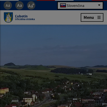
Slovenčina
Ľubotín
Menu
Oficiálna stránka