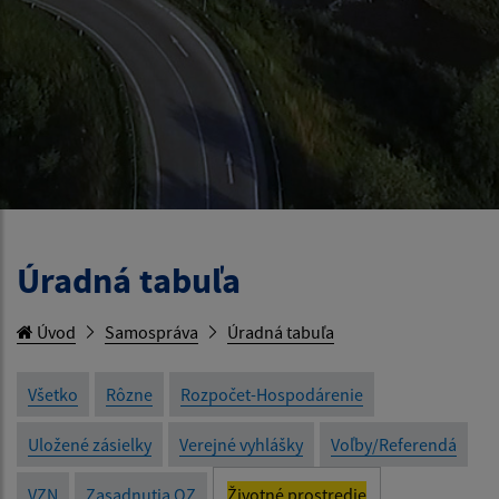
Úradná tabuľa
Úvod
Samospráva
Úradná tabuľa
Všetko
Rôzne
Rozpočet-Hospodárenie
Uložené zásielky
Verejné vyhlášky
Voľby/Referendá
VZN
Zasadnutia OZ
Životné prostredie