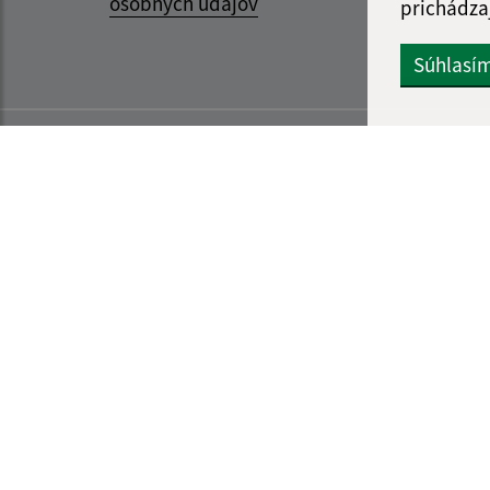
osobných údajov
prichádza
Súhlasí