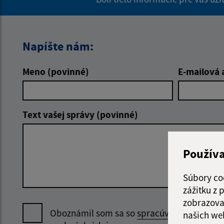
Napíšte nám:
Meno (povinné)
E-mailová 
Text vašej správy (povinné)
Použív
Súbory co
zážitku z
zobrazova
Oboznámil som sa so
spracúvaním
našich we