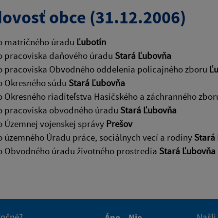
ovosť obce (31.12.2006)
o matričného úradu
Ľubotín
o pracoviska daňového úradu
Stará Ľubovňa
o pracoviska Obvodného oddelenia policajného zboru
Ľu
o Okresného súdu
Stará Ľubovňa
o Okresného riaditeľstva Hasičského a záchranného zbo
o pracoviska obvodného úradu
Stará Ľubovňa
o Územnej vojenskej správy
Prešov
o územného Úradu práce, sociálnych vecí a rodiny
Stará
o Obvodného úradu životného prostredia
Stará Ľubovňa
itočné?
Našli
Áno
Nie