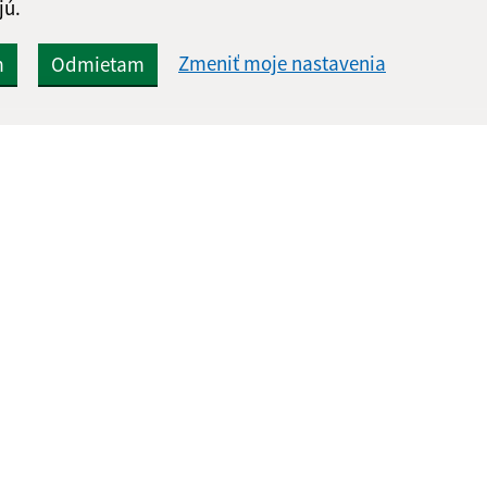
jú.
Zmeniť moje nastavenia
m
Odmietam