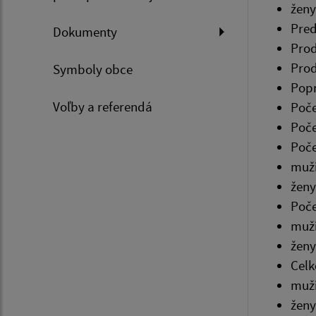
ženy
Pred
Dokumenty
Prod
Prod
Symboly obce
Popr
Voľby a referendá
Poče
Poče
Poče
muži
ženy
Poče
muži
ženy
Celk
muži
ženy