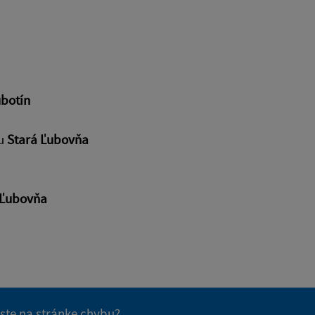
botín
ru
Stará Ľubovňa
 Ľubovňa
 ste na stránke chybu?