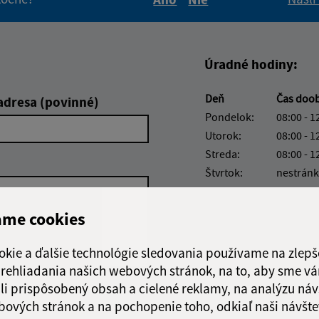
Boli tieto informácie pre 
Boli tieto informáci
Úradné hodiny:
Deň
Čas doo
adresa (povinné)
Pondelok:
08:00 - 1
Utorok:
08:00 - 1
Streda:
08:00 - 1
Štvrtok:
nestránk
Piatok:
08:00 - 1
ame cookies
Obedňajšia prestáv
okie a ďalšie technológie sledovania používame na zlepš
 prehliadania našich webových stránok, na to, aby sme v
li prispôsobený obsah a cielené reklamy, na analýzu náv
Google reCaptcha Response
Odoslať správu
bových stránok a na pochopenie toho, odkiaľ naši návšte