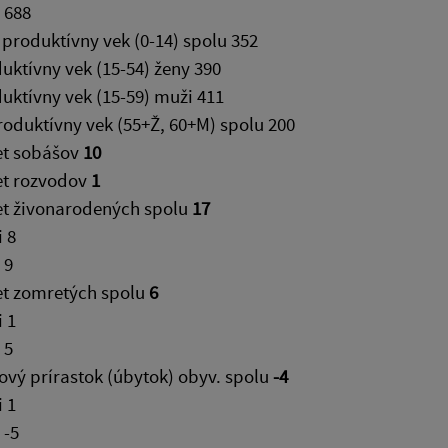
 688
produktívny vek (0-14) spolu 352
uktívny vek (15-54) ženy 390
uktívny vek (15-59) muži 411
oduktívny vek (55+Ž, 60+M) spolu 200
t sobášov
10
t rozvodov
1
t živonarodených spolu
17
 8
 9
t zomretých spolu
6
 1
 5
ový prírastok (úbytok) obyv. spolu
-4
 1
 -5