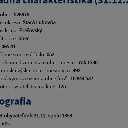
 obce:
526878
v okresu:
Stará Ľubovňa
v kraja:
Prešovský
út obce:
obec
:
065 41
fónne smerové číslo:
052
 písomná zmienka o obci - meste -
rok 1330
orská výška obce - mesta v m:
492
ová výmera územia obce [m2]:
10 844 537
ota obyvateľstva na km2:
125
grafia
t obyvateľov k 31.12. spolu 1353
 665