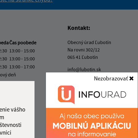
vás užitočné?
e pre vás užitočné?
Kontakt:
Obecný úrad Ľubotín
beda
Čas poobede
Na rovni 302/12
2:30
13:00 - 15:00
065 41 Ľubotín
2:30
13:00 - 15:00
2:30
13:00 - 17:00
info@lubotin.sk
ový deň
+421 52 49 21 311
Nezobrazovať
2:30
IČO: 00330035
ka:
12:30 - 13:00
enie vášho
ám
števnosti
vníci