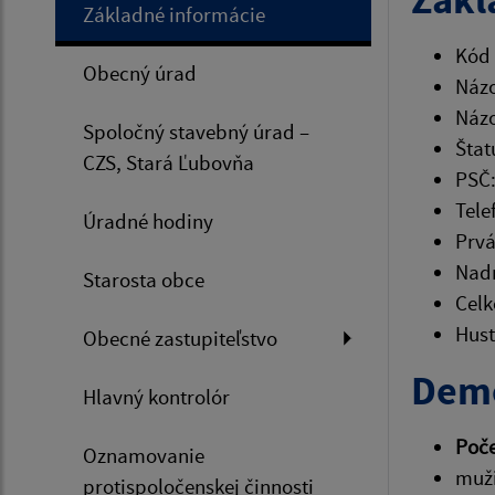
Základné informácie
Kód
Obecný úrad
Názo
Názo
Spoločný stavebný úrad –
Štat
CZS, Stará Ľubovňa
PSČ
Tele
Úradné hodiny
Prvá
Nadm
Starosta obce
Celk
Hust
Obecné zastupiteľstvo
Demo
Hlavný kontrolór
Poče
Oznamovanie
muži
protispoločenskej činnosti