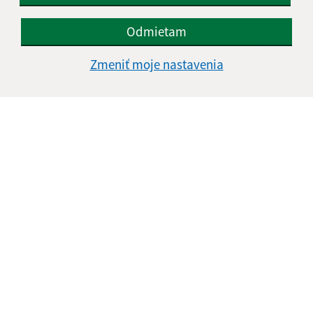
Odmietam
Úradné hodiny:
Zmeniť moje nastavenia
Deň
Čas doobeda
Čas poobede
Pondelok:
08:00 - 12:30
13:00 - 15:00
Utorok:
08:00 - 12:30
13:00 - 15:00
Streda:
08:00 - 12:30
13:00 - 17:00
Štvrtok:
nestránkový deň
Piatok:
08:00 - 12:30
Obedňajšia prestávka:
12:30 - 13:00
Kontakt:
Obecný úrad Ľubotín
Na rovni 302/12
065 41 Ľubotín