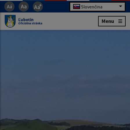
Slovenčina
Ľubotín
Menu
Oficiálna stránka