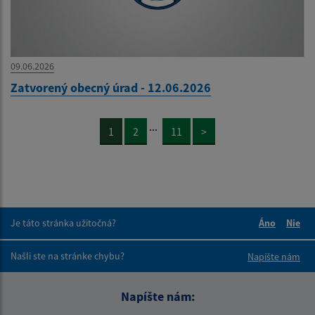
09.06.2026
Zatvorený obecný úrad - 12.06.2026
...
1
2
11
>
Je táto stránka užitočná?
Áno
Nie
Boli tieto 
Boli 
Našli ste na stránke chybu?
Napíšte nám
Napíšte nám: