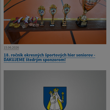
15.06.2026
18. ročník okresných športových hier seniorov -
ĎAKUJEME štedrým sponzorom!