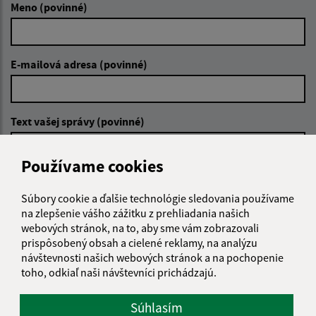
Meno (povinné)
E-mailová adresa (povinné)
Text vašej správy (povinné)
Používame cookies
Súbory cookie a ďalšie technológie sledovania používame
na zlepšenie vášho zážitku z prehliadania našich
webových stránok, na to, aby sme vám zobrazovali
Oboznámil som sa so
spracúvaním osobných
prispôsobený obsah a cielené reklamy, na analýzu
údajov
návštevnosti našich webových stránok a na pochopenie
toho, odkiaľ naši návštevníci prichádzajú.
Google reCaptcha Response
Odoslať správu
Súhlasím