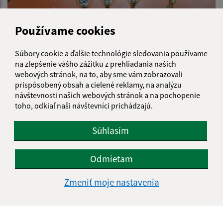
Používame cookies
Súbory cookie a ďalšie technológie sledovania používame
na zlepšenie vášho zážitku z prehliadania našich
15.06.2026
webových stránok, na to, aby sme vám zobrazovali
prispôsobený obsah a cielené reklamy, na analýzu
18. ročník okresných športových hier seniorov -
návštevnosti našich webových stránok a na pochopenie
ĎAKUJEME štedrým sponzorom!
toho, odkiaľ naši návštevníci prichádzajú.
Súhlasím
Odmietam
Zmeniť moje nastavenia