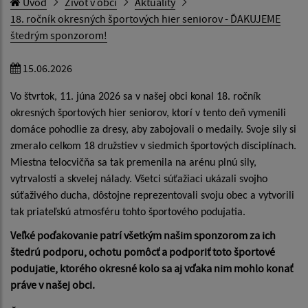
Úvod
Život v obci
Aktuality
18. ročník okresných športových hier seniorov - ĎAKUJEME
štedrým sponzorom!
15.06.2026
Vo štvrtok, 11. júna 2026 sa v našej obci konal 18. ročník
okresných športových hier seniorov, ktorí v tento deň vymenili
domáce pohodlie za dresy, aby zabojovali o medaily. Svoje sily si
zmeralo celkom 18 družstiev v siedmich športových disciplínach.
Miestna telocvičňa sa tak premenila na arénu plnú sily,
vytrvalosti a skvelej nálady. Všetci súťažiaci ukázali svojho
súťaživého ducha, dôstojne reprezentovali svoju obec a vytvorili
tak priateľskú atmosféru tohto športového podujatia.
Veľké poďakovanie patrí všetkým našim sponzorom za ich
štedrú podporu, ochotu pomôcť a podporiť toto športové
podujatie, ktorého okresné kolo sa aj vďaka nim mohlo konať
práve v našej obci.