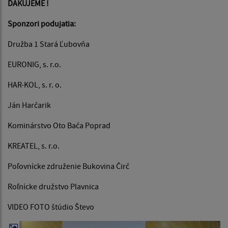
ĎAKUJEME !
Sponzori podujatia:
Družba 1 Stará Ľubovňa
EURONIG, s. r.o.
HAR-KOL, s. r. o.
Ján Harčarik
Kominárstvo Oto Bača Poprad
KREATEL, s. r.o.
Poľovnícke združenie Bukovina Čirč
Roľnícke družstvo Plavnica
VIDEO FOTO štúdio Števo