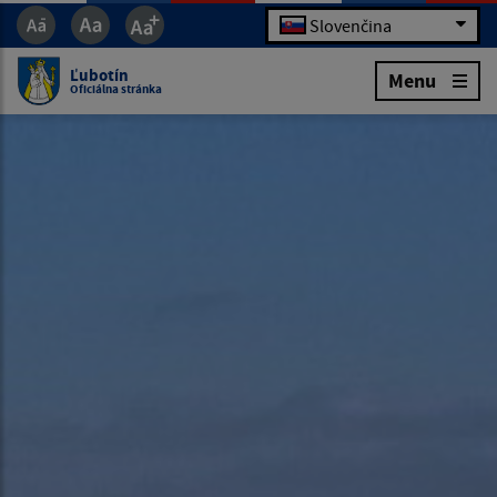
Slovenčina
Ľubotín
Menu
Oficiálna stránka