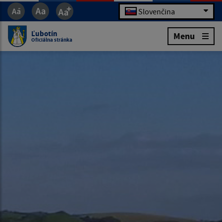
Slovenčina
Ľubotín
Menu
Oficiálna stránka