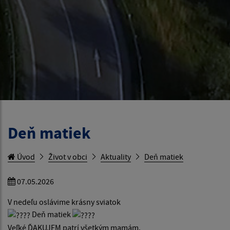
Deň matiek
Úvod
Život v obci
Aktuality
Deň matiek
07.05.2026
V nedeľu oslávime krásny sviatok
Deň matiek
Veľké ĎAKUJEM patrí všetkým mamám.