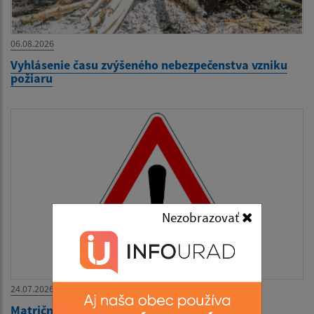
06.08.2026
Vyhlásenie času zvýšeného nebezpečenstva vzniku
požiaru
Nezobrazovať
24.07.2026
Matričný úrad zatvorený 27.07.-31.07.2026