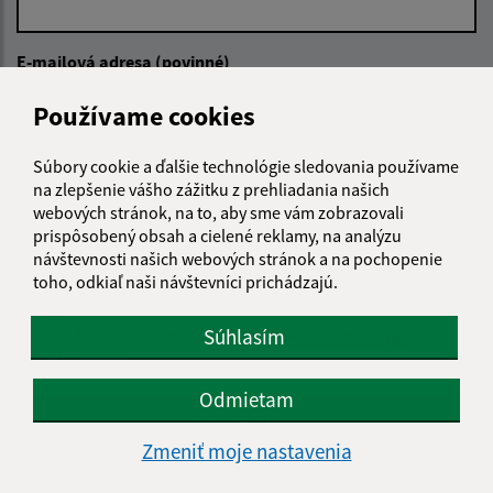
E-mailová adresa (povinné)
Používame cookies
Text vašej správy (povinné)
Súbory cookie a ďalšie technológie sledovania používame
na zlepšenie vášho zážitku z prehliadania našich
webových stránok, na to, aby sme vám zobrazovali
prispôsobený obsah a cielené reklamy, na analýzu
návštevnosti našich webových stránok a na pochopenie
toho, odkiaľ naši návštevníci prichádzajú.
Súhlasím
Oboznámil som sa so
spracúvaním osobných
údajov
Odmietam
Google reCaptcha Response
Odoslať správu
Zmeniť moje nastavenia