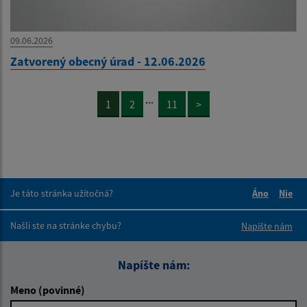
09.06.2026
Zatvorený obecný úrad - 12.06.2026
...
1
2
11
>
Je táto stránka užitočná?
Áno
Nie
Boli tieto 
Boli 
Našli ste na stránke chybu?
Napíšte nám
Napíšte nám:
Meno (povinné)