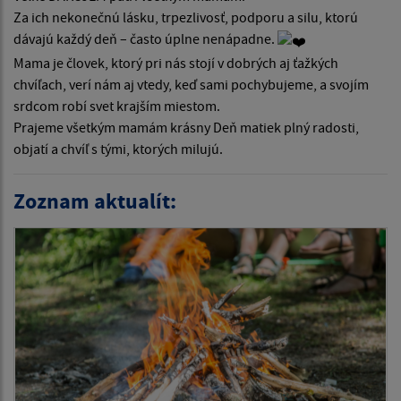
Za ich nekonečnú lásku, trpezlivosť, podporu a silu, ktorú
dávajú každý deň – často úplne nenápadne.
Mama je človek, ktorý pri nás stojí v dobrých aj ťažkých
chvíľach, verí nám aj vtedy, keď sami pochybujeme, a svojím
srdcom robí svet krajším miestom.
Prajeme všetkým mamám krásny Deň matiek plný radosti,
objatí a chvíľ s tými, ktorých milujú.
Zoznam aktualít: