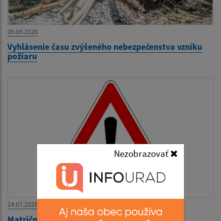
06.08.2026
Vyhlásenie času zvýšeného nebezpečenstva vzniku
požiaru
Nezobrazovať
24.07.2026
Matričný úrad zatvorený 27.07.-31.07.2026