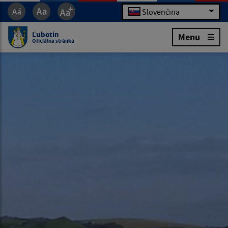
Slovenčina
Ľubotín
Menu
Oficiálna stránka