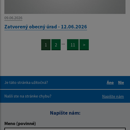
09.06.2026
Zatvorený obecný úrad - 12.06.2026
...
1
2
11
>
Je táto stránka užitočná?
Áno
Nie
Boli tieto 
Boli 
Našli ste na stránke chybu?
Napíšte nám
Napíšte nám:
Meno (povinné)