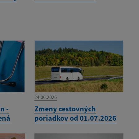
24.06.2026
n -
Zmeny cestovných
ená
poriadkov od 01.07.2026