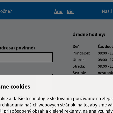
itočné?
Našli
Áno
Nie
Boli tieto informácie pre 
Boli tieto informáci
Úradné hodiny:
Deň
Čas doo
adresa (povinné)
Pondelok:
08:00 - 1
Utorok:
08:00 - 1
Streda:
08:00 - 1
Štvrtok:
nestránk
Piatok:
08:00 - 1
ame cookies
Obedňajšia prestáv
okie a ďalšie technológie sledovania používame na zlepš
 prehliadania našich webových stránok, na to, aby sme v
li prispôsobený obsah a cielené reklamy, na analýzu náv