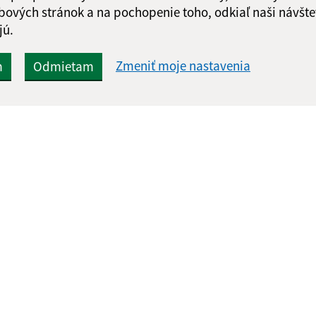
Google reCaptcha Response
bových stránok a na pochopenie toho, odkiaľ naši návšte
Odoslať správu
jú.
Zmeniť moje nastavenia
m
Odmietam