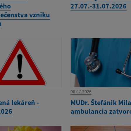
ého
27.07.-31.07.2026
ečenstva vzniku
u
06.07.2026
ená lekáreň -
MUDr. Štefánik Mila
2026
ambulancia zatvor