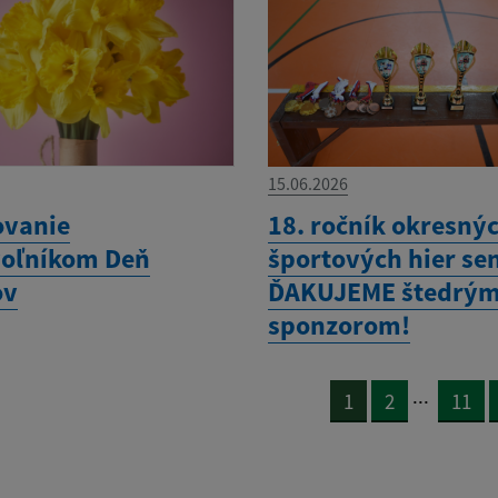
15.06.2026
vanie
18. ročník okresný
oľníkom Deň
športových hier sen
ov
ĎAKUJEME štedrý
sponzorom!
...
1
2
11