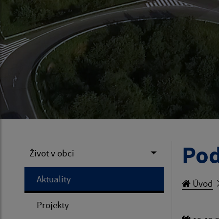
Poď
Život v obci
Aktuality
Úvod
Projekty