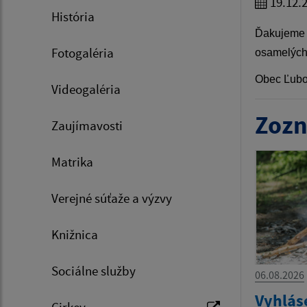
19.12.
História
Ďakujeme v
Fotogaléria
osamelých 
Obec Ľubot
Videogaléria
Zozn
Zaujímavosti
Matrika
Verejné súťaže a výzvy
Knižnica
Sociálne služby
06.08.2026
Vyhlás
Cirkev