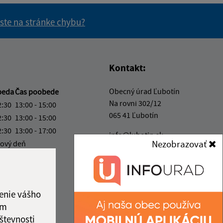
 ste na stránke chybu?
vás užitočné?
e pre vás užitočné?
Kontakt:
Obecný úrad Ľubotín
beda
Čas poobede
Na rovni 302/12
2:30
13:00 - 15:00
065 41 Ľubotín
2:30
13:00 - 15:00
2:30
13:00 - 17:00
info@lubotin.sk
Nezobrazovať
ový deň
+421 52 49 21 311
2:30
IČO: 00330035
ka:
12:30 - 13:00
enie vášho
ám
števnosti