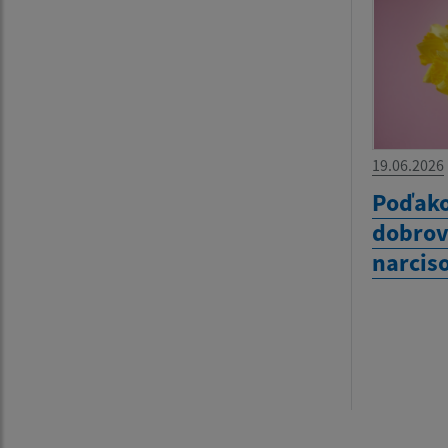
19.06.2026
Poďako
dobrov
narcis