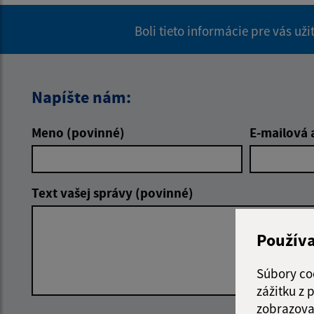
Boli tieto informácie pre vás už
Napíšte nám:
Meno (povinné)
E-mailová 
Text vašej správy (povinné)
Použív
Súbory co
zážitku z
zobrazova