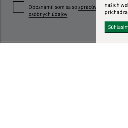
našich we
Oboznámil som sa so
spracúvaním
prichádza
osobných údajov
Súhlasí