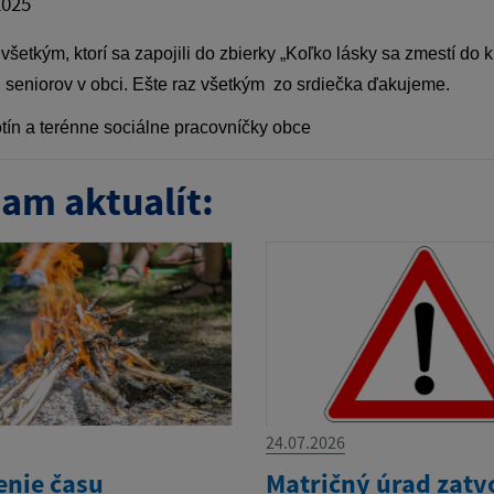
2025
šetkým, ktorí sa zapojili do zbierky „Koľko lásky sa zmestí do
seniorov v obci. Ešte raz všetkým zo srdiečka ďakujeme.
ín a terénne sociálne pracovníčky obce
am aktualít:
24.07.2026
enie času
Matričný úrad zatv