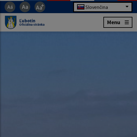
Slovenčina
Ľubotín
Menu
Oficiálna stránka