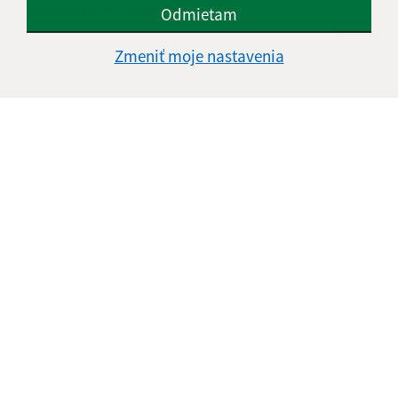
E-mailová adresa (povinné)
Odmietam
Zmeniť moje nastavenia
Text vašej správy (povinné)
Oboznámil som sa so
spracúvaním osobných
údajov
Google reCaptcha Response
Odoslať správu
Úradné hodiny: