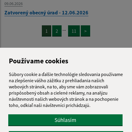
09.06.2026
Zatvorený obecný úrad - 12.06.2026
...
1
2
11
>
Používame cookies
Je táto stránka užitočná?
Áno
Nie
Súbory cookie a ďalšie technológie sledovania používame
Boli tieto 
Boli 
na zlepšenie vášho zážitku z prehliadania našich
Našli ste na stránke chybu?
Napíšte nám
webových stránok, na to, aby sme vám zobrazovali
prispôsobený obsah a cielené reklamy, na analýzu
návštevnosti našich webových stránok a na pochopenie
Napíšte nám:
toho, odkiaľ naši návštevníci prichádzajú.
Meno (povinné)
Súhlasím