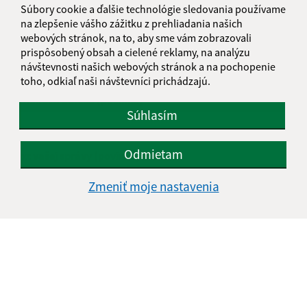
Súbory cookie a ďalšie technológie sledovania používame
Napíšte nám:
na zlepšenie vášho zážitku z prehliadania našich
webových stránok, na to, aby sme vám zobrazovali
Meno (povinné)
prispôsobený obsah a cielené reklamy, na analýzu
návštevnosti našich webových stránok a na pochopenie
toho, odkiaľ naši návštevníci prichádzajú.
E-mailová adresa (povinné)
Súhlasím
Odmietam
Text vašej správy (povinné)
Zmeniť moje nastavenia
Oboznámil som sa so
spracúvaním osobných
údajov