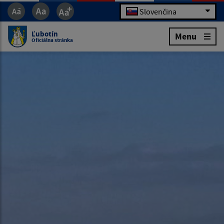
Slovenčina
Ľubotín
Menu
Oficiálna stránka