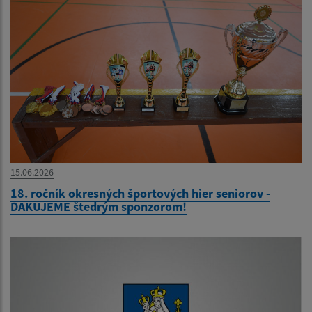
15.06.2026
18. ročník okresných športových hier seniorov -
ĎAKUJEME štedrým sponzorom!