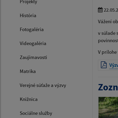
Projekty
22.05.
História
Vážení ob
Fotogaléria
v súlade 
povinnosť
Videogaléria
V prílohe
Zaujímavosti
Výz
Matrika
Zozn
Verejné súťaže a výzvy
Knižnica
Sociálne služby