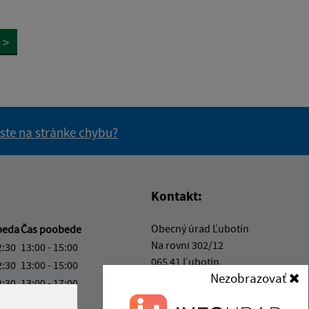
>
 ste na stránke chybu?
vás užitočné?
e pre vás užitočné?
Kontakt:
Obecný úrad Ľubotín
beda
Čas poobede
Na rovni 302/12
2:30
13:00 - 15:00
065 41 Ľubotín
2:30
13:00 - 15:00
Nezobrazovať
2:30
13:00 - 17:00
info@lubotin.sk
ový deň
+421 52 49 21 311