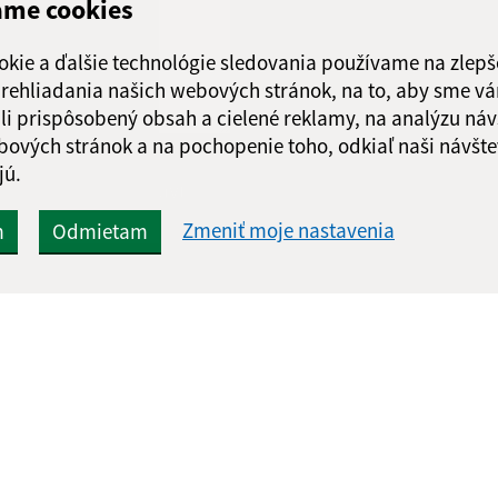
ame cookies
Piatok:
08:00 - 1
Obedňajšia prestáv
okie a ďalšie technológie sledovania používame na zlepš
 prehliadania našich webových stránok, na to, aby sme v
li prispôsobený obsah a cielené reklamy, na analýzu náv
bových stránok a na pochopenie toho, odkiaľ naši návšte
jú.
Google reCaptcha Response
Odoslať správu
Zmeniť moje nastavenia
m
Odmietam