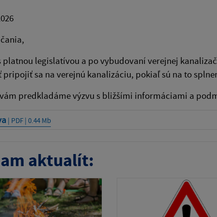
2026
čania,
s platnou legislatívou a po vybudovaní verejnej kanalizač
 pripojiť sa na verejnú kanalizáciu, pokiaľ sú na to spl
 vám predkladáme výzvu s bližšími informáciami a podm
va
| PDF | 0.44 Mb
am aktualít: