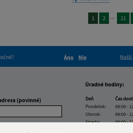
...
1
2
11
itočné?
Našli
Áno
Nie
Boli tieto informácie pre 
Boli tieto informáci
Úradné hodiny:
Deň
Čas doo
adresa (povinné)
Pondelok:
08:00 - 1
Utorok:
08:00 - 1
Streda:
08:00 - 1
Štvrtok:
nestránk