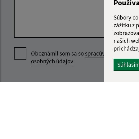
Použív
Súbory co
zážitku z
zobrazova
našich we
prichádza
Oboznámil som sa so
spracúvaním
osobných údajov
Súhlasí