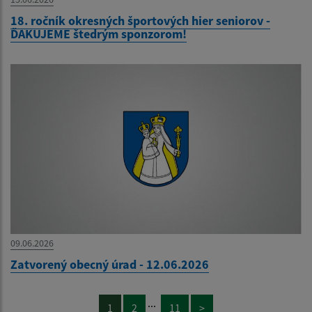
18. ročník okresných športových hier seniorov -
ĎAKUJEME štedrým sponzorom!
09.06.2026
Zatvorený obecný úrad - 12.06.2026
...
1
2
11
>