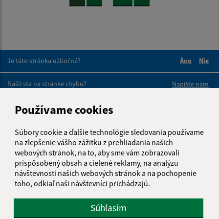
Je táto stránka užitočná?
Áno
Nie
Boli tieto 
Boli 
Našli ste na stránke chybu?
Napíšte nám
Používame cookies
Napíšte nám:
Meno (povinné)
Súbory cookie a ďalšie technológie sledovania používame
na zlepšenie vášho zážitku z prehliadania našich
webových stránok, na to, aby sme vám zobrazovali
prispôsobený obsah a cielené reklamy, na analýzu
E-mailová adresa (povinné)
návštevnosti našich webových stránok a na pochopenie
toho, odkiaľ naši návštevníci prichádzajú.
Súhlasím
Text vašej správy (povinné)