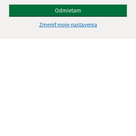
Odmietam
Zmeniť moje nastavenia
Oboznámil som sa so
spracúvaním osobných
údajov
Google reCaptcha Response
Odoslať správu
Úradné hodiny:
Deň
Čas doobeda
Čas poobede
Pondelok:
08:00 - 12:30
13:00 - 15:00
Utorok:
08:00 - 12:30
13:00 - 15:00
Streda:
08:00 - 12:30
13:00 - 17:00