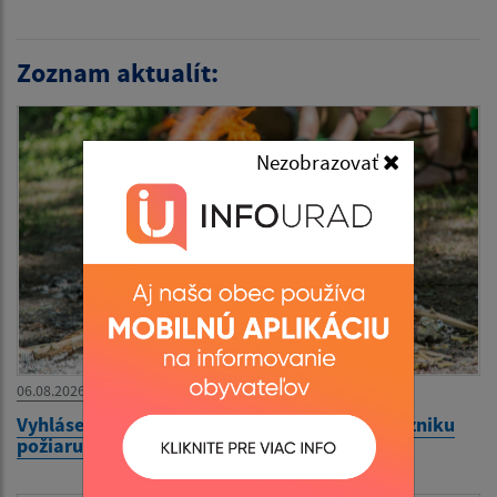
Zoznam aktualít:
Nezobrazovať
06.08.2026
Vyhlásenie času zvýšeného nebezpečenstva vzniku
požiaru