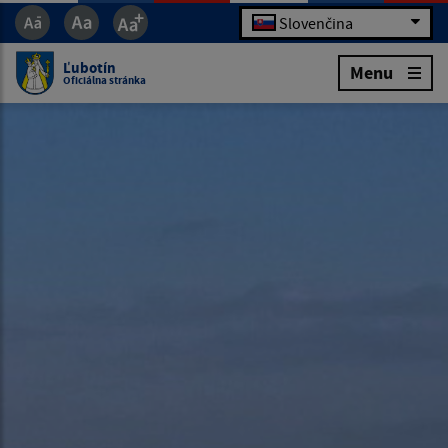
Slovenčina
Ľubotín
Menu
Oficiálna stránka