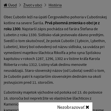
Úvod
Život v obci
História
Obec Ľubotín leží na úpätí Čergovského pohoria v Ľubotínskej
kotline na severe Šariša.
Prvá písomná zmienka o obci je z
roku 1300
. Najstarší zápis pochádza od farára Štefana de
Lubetin z roku 1330. Sídlisko však jestvovalo dávno predtým.
Svedčí o tom skutočnosť, že potok Ľubotín ( Lybicin, Lybethin,
Lubetin), ktorý bol odvodený od názvu sídliska, sa uvádza pri
vymedzení majetkov šľachtica Rikolfa a jeho syna Spišskou
kapitulou v rokoch 1287, 1296, 1302 a v listine kráľa Karola
Róberta v roku 1312. Listiny však dedinu menovite
neuvádzajú. Staro-slovenský názov (od Lubota) svedčí o tom,
že Ľubotín patrí k najstarším slovenským dedinám na okolí
jestvujúcim pred 11. storočím.
Ľubotinsky majetok východne od potoka od 13. do polovice
16. storočia bol nepretržite vo vlastníctve šľachticov z
Kamenice, neskôr Dezofiovcov ako majetkov: súčasť
Nezobrazovať
kamenického panstva. Dedina začiatkom 14. storočia zrejme