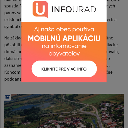
spustla. V prvej polovici 14. storočia z iniciatívy feudálnych
pánov sa usadili noví osadlíci so šoltýsom, dokladá to
existencia z roku 1349. Niekedy v tomto čase vzniká aj erb a
symbol obce - madona s dieťaťom.
Na základe zákupného nemeckého práva šoltýsi v dedine
pôsobili do polovice 16. storočia. V roku 1427 boli sedliacke
domácnosti zdanené. Neskôr sa časť sedliakov odsťahovala,
ďalší stratili pôdu a stali sa želiarmi V roku 1600 sídlisko
zaznamenáva 12 poddaných domov, mlyn, školu a faru.
Koncom 16. storočia je stredne veľkou dedinou s výlučne
poddanským obyvateľstvom.