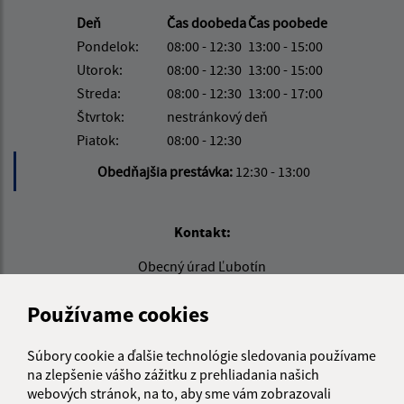
Deň
Čas doobeda
Čas poobede
Pondelok:
08:00 - 12:30
13:00 - 15:00
Utorok:
08:00 - 12:30
13:00 - 15:00
Streda:
08:00 - 12:30
13:00 - 17:00
Štvrtok:
nestránkový deň
Piatok:
08:00 - 12:30
Obedňajšia prestávka:
12:30 - 13:00
Kontakt:
Obecný úrad Ľubotín
Na rovni 302/12
065 41 Ľubotín
Používame cookies
info@lubotin.sk
Súbory cookie a ďalšie technológie sledovania používame
+421 52 49 21 311
na zlepšenie vášho zážitku z prehliadania našich
webových stránok, na to, aby sme vám zobrazovali
IČO: 00330035