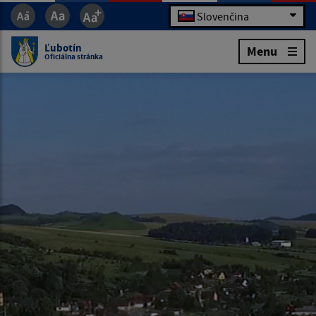
Slovenčina
Ľubotín
Menu
Oficiálna stránka