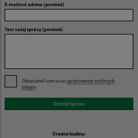
E-mailová adresa (povinné)
Text vašej správy (povinné)
Oboznámil som sa so
spracúvaním osobných
údajov
Google reCaptcha Response
Odoslať správu
Úradné hodiny: