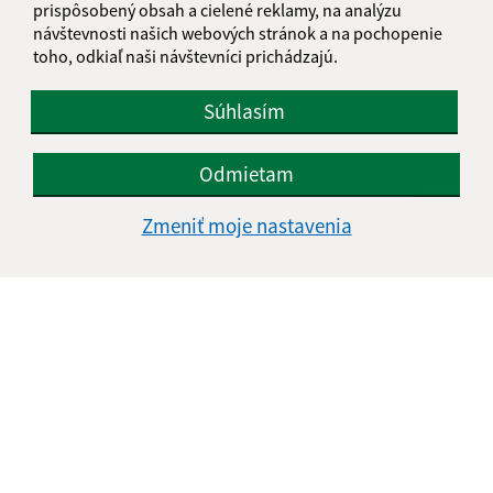
prispôsobený obsah a cielené reklamy, na analýzu
návštevnosti našich webových stránok a na pochopenie
toho, odkiaľ naši návštevníci prichádzajú.
Súhlasím
Odmietam
Zmeniť moje nastavenia
Informácie o stránke:
Vyhlásenie o prístupnosti
Autorské práva