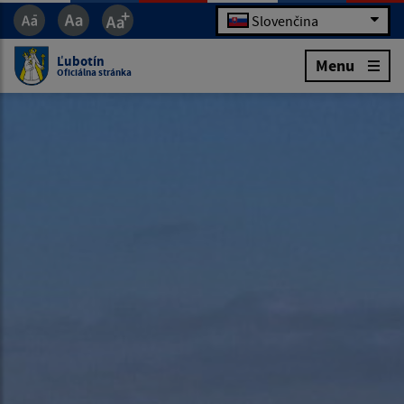
Slovenčina
Ľubotín
Menu
Oficiálna stránka