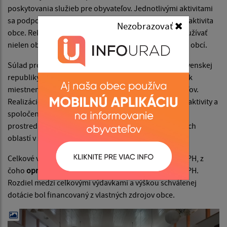
poskytovania služieb pre obyvateľov. Jednotlivými aktivitami
sa podporia aktivity obce, zvýši sa životná úroveň i atraktivita
Nezobrazovať
obce. Rekonštruované polyfunkčné centrum budú využívať
nielen obyvatelia obce, ale aj obyvatelia zo susedných obcí.
Súlad projektu s cieľmi Programu rozvoja vidieka Slovenskej
republiky (PRV SR) 2014 - 2022 spočíva v jeho prínose k
miestnemu rozvoju a zlepšeniu kvality života obyvateľov.
Realizáciou tejto rekonštrukcie sa podporia kultúrne aktivity a
spoločenské podujatia, zvýši sa atraktivita miestneho
prostredia a prispeje sa k celkovému rozvoju vidieckych
oblastí v súlade s cieľmi PRV SR.
Celkové výdavky projektu predstavujú
30 847,01 €
s DPH, z
čoho
oprávnené výdavky
boli vo výške
27 725,17 €
s DPH.
Rozdiel medzi celkovými výdavkami a výškou schválenej
dotácie bol financovaný z vlastných zdrojov obce.