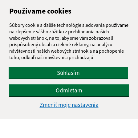
Používame cookies
Súbory cookie a ďalšie technológie sledovania používame
na zlepšenie vášho zážitku z prehliadania našich
webových stránok, na to, aby sme vám zobrazovali
prispôsobený obsah a cielené reklamy, na analýzu
návštevnosti našich webových stránok a na pochopenie
toho, odkiaľ naši návštevníci prichádzajú.
Zvýšenie kapacity materskej školy v Ľubotíne
Súhlasím
1
2
3
>
Odmietam
Zmeniť moje nastavenia
Je táto stránka užitočná?
Áno
Nie
Boli tieto 
Boli 