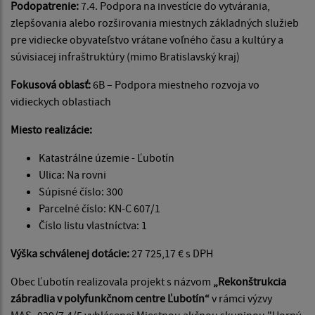
Podopatrenie:
7.4. Podpora na investície do vytvárania,
zlepšovania alebo rozširovania miestnych základných služieb
pre vidiecke obyvateľstvo vrátane voľného času a kultúry a
súvisiacej infraštruktúry (mimo Bratislavský kraj)
Fokusová oblasť:
6B – Podpora miestneho rozvoja vo
vidieckych oblastiach
Miesto realizácie:
Katastrálne územie - Ľubotín
Ulica: Na rovni
Súpisné číslo: 300
Parcelné číslo: KN-C 607/1
Číslo listu vlastníctva: 1
Výška schválenej dotácie:
27 725,17 € s DPH
Obec Ľubotín realizovala projekt s názvom
„Rekonštrukcia
zábradlia v polyfunkčnom centre Ľubotín“
v rámci výzvy