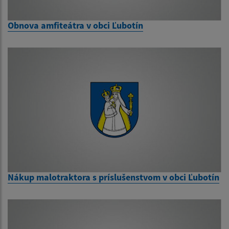
Obnova amfiteátra v obci Ľubotín
Nákup malotraktora s príslušenstvom v obci Ľubotín