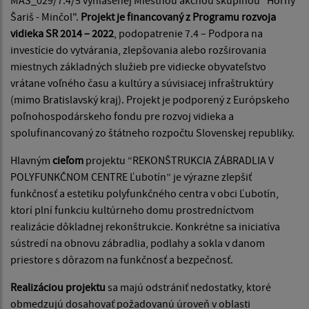
MAS_029/7.4/5 vyhlásenej Miestnou akčnou skupinou "Horný
Šariš - Minčol".
Projekt je financovaný z Programu rozvoja
vidieka SR 2014 – 2022
, podopatrenie 7.4 – Podpora na
investície do vytvárania, zlepšovania alebo rozširovania
miestnych základných služieb pre vidiecke obyvateľstvo
vrátane voľného času a kultúry a súvisiacej infraštruktúry
(mimo Bratislavský kraj). Projekt je podporený z Európskeho
poľnohospodárskeho fondu pre rozvoj vidieka a
spolufinancovaný zo štátneho rozpočtu Slovenskej republiky.
Hlavným
cieľom
projektu “REKONŠTRUKCIA ZÁBRADLIA V
POLYFUNKČNOM CENTRE Ľubotín” je výrazne zlepšiť
funkčnosť a estetiku polyfunkčného centra v obci Ľubotín,
ktorí plní funkciu kultúrneho domu prostredníctvom
realizácie dôkladnej rekonštrukcie. Konkrétne sa iniciatíva
sústredí na obnovu zábradlia, podlahy a sokla v danom
priestore s dôrazom na funkčnosť a bezpečnosť.
Realizáciou projektu
sa majú odstrániť nedostatky, ktoré
obmedzujú dosahovať požadovanú úroveň v oblasti