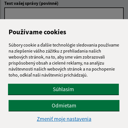
Text vašej správy (povinné)
Používame cookies
Súbory cookie a ďalšie technológie sledovania používame
na zlepšenie vášho zážitku z prehliadania našich
Oboznámil som sa so
spracúvaním osobných
údajov
webových stránok, na to, aby sme vám zobrazovali
prispôsobený obsah a cielené reklamy, na analýzu
návštevnosti našich webových stránok a na pochopenie
Google reCaptcha Response
Odoslať správu
toho, odkiaľ naši návštevníci prichádzajú.
Súhlasím
Úradné hodiny:
Odmietam
Deň
Čas doobeda
Čas poobede
Zmeniť moje nastavenia
Pondelok:
08:00 - 12:30
13:00 - 15:00
Utorok:
08:00 - 12:30
13:00 - 15:00