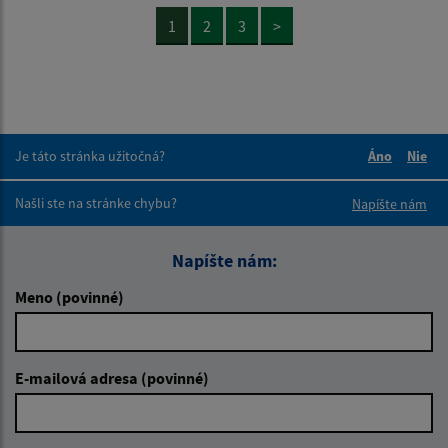
1
2
3
>
Je táto stránka užitočná?
Áno
Nie
Boli tieto 
Boli 
Našli ste na stránke chybu?
Napíšte nám
Napíšte nám:
Meno (povinné)
E-mailová adresa (povinné)