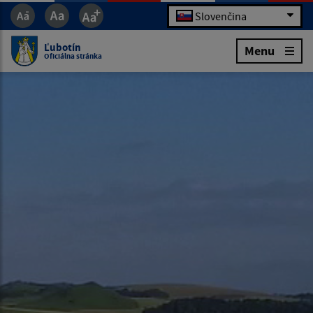
Slovenčina
Ľubotín
Menu
Oficiálna stránka