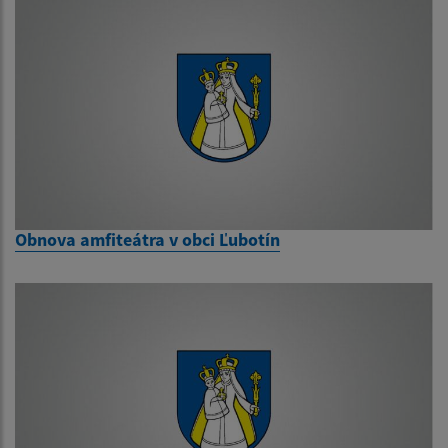
Obnova amfiteátra v obci Ľubotín