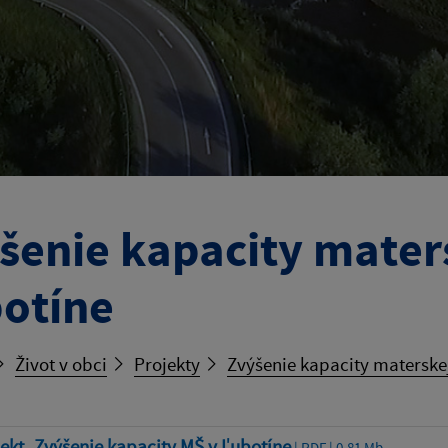
šenie kapacity maters
otíne
Život v obci
Projekty
Zvýšenie kapacity materskej
ekt_Zvýšenie kapacity MŠ v Ľubotíne
| PDF | 0.81 Mb