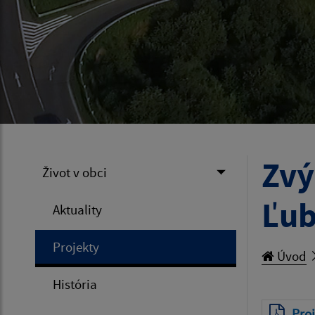
Zvý
Život v obci
Ľub
Aktuality
Projekty
Úvod
História
Proj