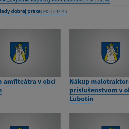
lady dobrej praxe
| PDF | 0.13 Mb
 amfiteátra v obci
Nákup malotraktor
n
príslušenstvom v o
Ľubotín