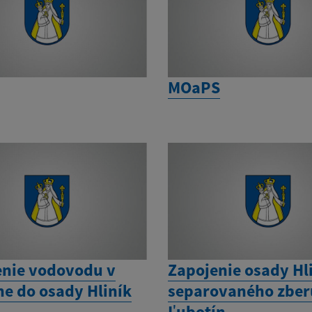
MOaPS
enie vodovodu v
Zapojenie osady Hl
ne do osady Hliník
separovaného zberu
Ľubotín