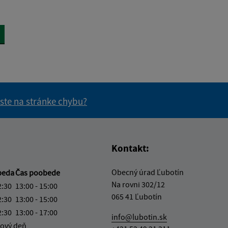
 ste na stránke chybu?
vás užitočné?
e pre vás užitočné?
Kontakt:
Obecný úrad Ľubotín
beda
Čas poobede
Na rovni 302/12
2:30
13:00 - 15:00
065 41 Ľubotín
2:30
13:00 - 15:00
2:30
13:00 - 17:00
info@lubotin.sk
ový deň