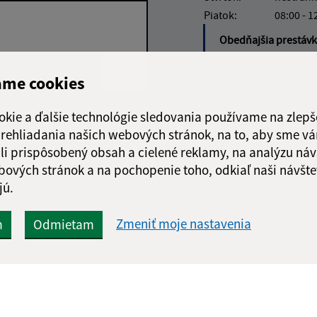
Piatok:
08:00 - 1
Obedňajšia prestáv
ame cookies
okie a ďalšie technológie sledovania používame na zlepš
Google reCaptcha Response
Odoslať správu
 prehliadania našich webových stránok, na to, aby sme v
li prispôsobený obsah a cielené reklamy, na analýzu náv
bových stránok a na pochopenie toho, odkiaľ naši návšte
jú.
Zmeniť moje nastavenia
m
Odmietam