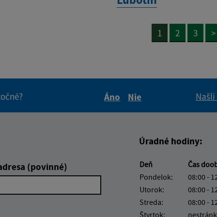
1
2
3
>
itočné?
Našli
Áno
Nie
Boli tieto informácie pre 
Boli tieto informáci
Úradné hodiny:
Deň
Čas doo
adresa (povinné)
Pondelok:
08:00 - 1
Utorok:
08:00 - 1
Streda:
08:00 - 1
Štvrtok:
nestránk