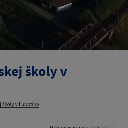
kej školy v
 školy v Ľubotíne
Dátum vyvesenia:
21.10.2025