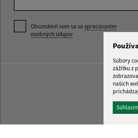
Oboznámil som sa so
spracúvaním
osobných údajov
Použív
Súbory co
zážitku z
zobrazova
našich we
prichádza
Súhlasí