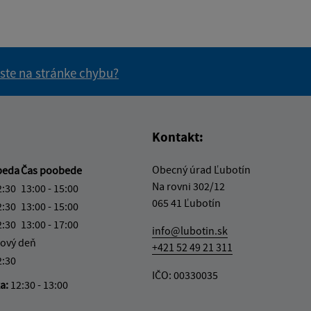
 ste na stránke chybu?
vás užitočné?
e pre vás užitočné?
Kontakt:
Obecný úrad Ľubotín
beda
Čas poobede
Na rovni 302/12
2:30
13:00 - 15:00
065 41 Ľubotín
2:30
13:00 - 15:00
2:30
13:00 - 17:00
info@lubotin.sk
ový deň
+421 52 49 21 311
2:30
IČO: 00330035
ka:
12:30 - 13:00