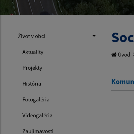
Soc
Život v obci
Aktuality
Úvod
Projekty
Komuni
História
Fotogaléria
Videogaléria
Zaujímavosti