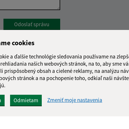
Google reCaptcha Response
Odoslať správu
ame cookies
okie a ďalšie technológie sledovania používame na zlepš
 prehliadania našich webových stránok, na to, aby sme v
li prispôsobený obsah a cielené reklamy, na analýzu náv
bových stránok a na pochopenie toho, odkiaľ naši návšte
jú.
Zmeniť moje nastavenia
m
Odmietam