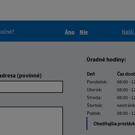
itočné?
Našli
Áno
Nie
Boli tieto informácie pre 
Boli tieto informáci
Úradné hodiny:
Deň
Čas doo
adresa (povinné)
Pondelok:
08:00 - 1
Utorok:
08:00 - 1
Streda:
08:00 - 1
Štvrtok:
nestránk
Piatok:
08:00 - 1
Obedňajšia prestáv