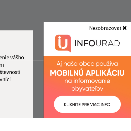
Nezobrazovať
enie vášho
ám
števnosti
vníci