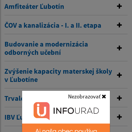
Amfiteáter Ľubotín
ČOV a kanalizácia - I. a II. etapa
Budovanie a modernizácia
odborných učební
Zvýšenie kapacity materskej školy
v Ľubotíne
Nezobrazovať
Trvalé dopravné značenie
IBV Ľubotín – Pod vimbargom