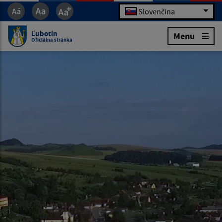
Slovenčina
Ľubotín
Menu
Oficiálna stránka