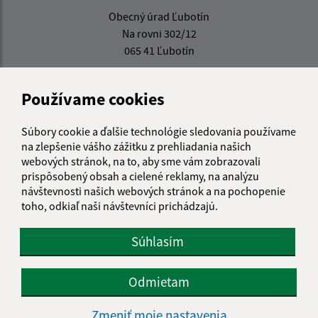
Obecný úrad Ľubotín
Na rovni 302/12
065 41 Ľubotín
info@lubotin.sk
Používame cookies
+421 52 49 21 311
IČO: 00330035
Súbory cookie a ďalšie technológie sledovania používame
na zlepšenie vášho zážitku z prehliadania našich
webových stránok, na to, aby sme vám zobrazovali
prispôsobený obsah a cielené reklamy, na analýzu
návštevnosti našich webových stránok a na pochopenie
toho, odkiaľ naši návštevníci prichádzajú.
Súhlasím
Odmietam
Zmeniť moje nastavenia