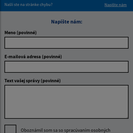
Našli ste na stránke chybu?
Napíšte nám
Napíšte nám:
Meno (povinné)
E-mailová adresa (povinné)
Text vašej správy (povinné)
Oboznámil som sa so
spracúvaním osobných