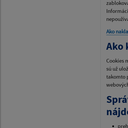
zablokova
Informáci
nepoužíva
Ako nakl
Ako 
Cookies m
sú už ulo
takomto 
webových 
Sprá
nájd
pre