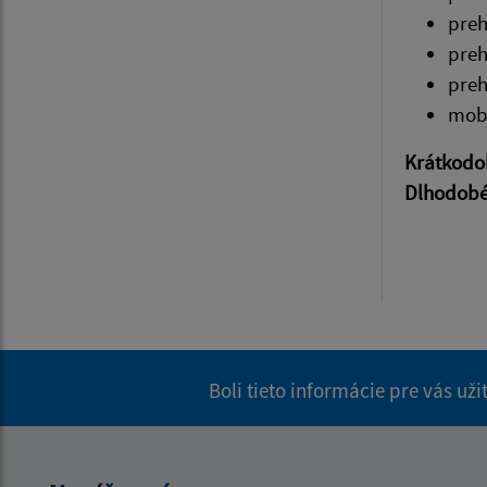
pre
pre
pre
mobi
Krátkodo
Dlhodob
Boli tieto informácie pre vás už