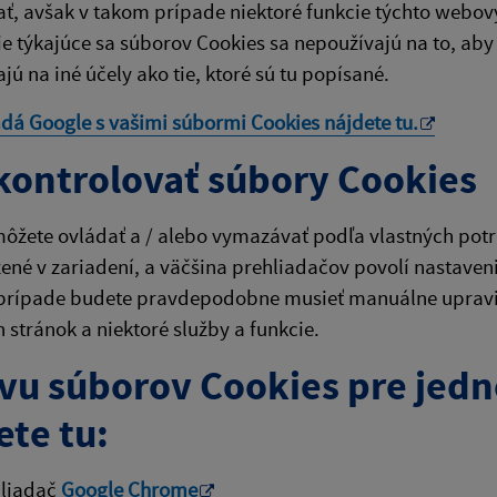
ť, avšak v takom prípade niektoré funkcie týchto webov
e týkajúce sa súborov Cookies sa nepoužívajú na to, aby 
jú na iné účely ako tie, ktoré sú tu popísané.
adá Google s vašimi súbormi Cookies nájdete
tu
.
kontrolovať súbory Cookies
ôžete ovládať a / alebo vymazávať podľa vlastných potri
žené v zariadení, a väčšina prehliadačov povolí nastaven
prípade budete pravdepodobne musieť manuálne upraviť 
stránok a niektoré služby a funkcie.
vu súborov Cookies pre jedn
ete tu:
hliadač
Google Chrome