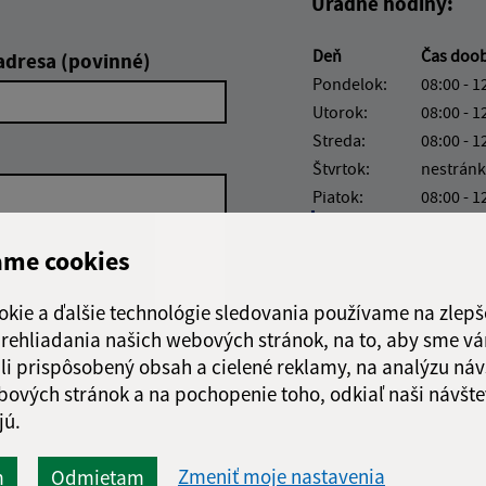
Úradné hodiny:
Deň
Čas doo
adresa (povinné)
Pondelok:
08:00 - 1
Utorok:
08:00 - 1
Streda:
08:00 - 1
Štvrtok:
nestránk
Piatok:
08:00 - 1
Obedňajšia prestáv
ame cookies
okie a ďalšie technológie sledovania používame na zlepš
 prehliadania našich webových stránok, na to, aby sme v
Google reCaptcha Response
li prispôsobený obsah a cielené reklamy, na analýzu náv
Odoslať správu
bových stránok a na pochopenie toho, odkiaľ naši návšte
jú.
Zmeniť moje nastavenia
m
Odmietam