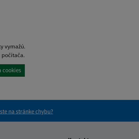
ky vymažú.
 počítača.
a cookies
 ste na stránke chybu?
vás užitočné?
e pre vás užitočné?