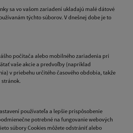
nky sa vo vašom zariadení ukladajú malé dátové
oužívanám týchto súborov. V dnešnej dobe je to
vášho počítača alebo mobilného zariadenia pri
tať vaše akcie a predvoľby (napríklad
nia) v priebehu určitého časového obdobia, takže
 stránok.
stavení používateľa a lepšie prispôsobenie
zpodmienečne potrebné na fungovanie webových
ieto súbory Cookies môžete odstrániť alebo