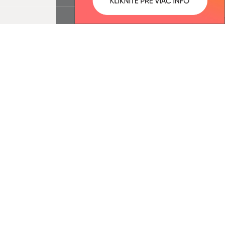
ované:
Správca obsahu:
12:34 hod.
Správca obsahu je Obec Ľubotín.
Vytvorené v súlade s
Jednotným