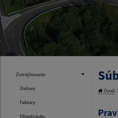
Súb
Zverejňovanie
Zmluvy
Úvod
Faktúry
Prav
Objednávky