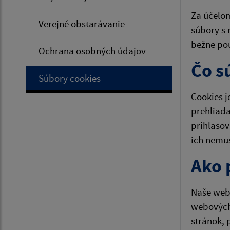
Za účelom
Verejné obstarávanie
súbory s 
bežne pou
Ochrana osobných údajov
Čo s
Súbory cookies
Cookies j
prehliada
prihlasov
ich nemu
Ako 
Naše webo
webových
stránok, 