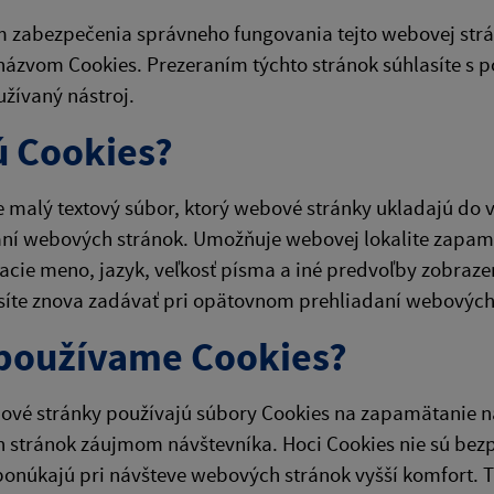
 zabezpečenia správneho fungovania tejto webovej strá
názvom Cookies. Prezeraním týchto stránok súhlasíte s p
žívaný nástroj.
ú Cookies?
e malý textový súbor, ktorý webové stránky ukladajú do 
ní webových stránok. Umožňuje webovej lokalite zapamä
acie meno, jazyk, veľkosť písma a iné predvoľby zobraze
síte znova zadávať pri opätovnom prehliadaní webových
používame Cookies?
vé stránky používajú súbory Cookies na zapamätanie na
 stránok záujmom návštevníka. Hoci Cookies nie sú be
ponúkajú pri návšteve webových stránok vyšší komfort. T