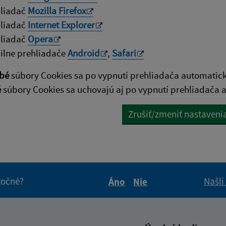
hliadač
Mozilla Firefox
hliadač
Internet Explorer
hliadač
Opera
lne prehliadače
Android
,
Safari
bé
súbory Cookies sa po vypnutí prehliadača automatic
é
súbory Cookies sa uchovajú aj po vypnutí prehliadača a
Zrušiť/zmeniť nastaveni
itočné?
Našli
Áno
Nie
Boli tieto informácie pre 
Boli tieto informáci