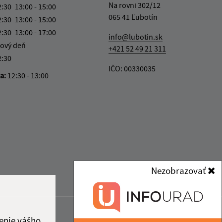
Na rovni 302/12
2:30
13:00 - 15:00
065 41 Ľubotín
2:30
13:00 - 15:00
2:30
13:00 - 17:00
info@lubotin.sk
ový deň
+421 52 49 21 311
2:30
IČO: 00330035
ka:
12:30 - 13:00
Nezobrazovať
enie vášho