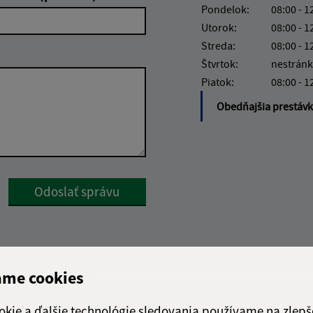
Pondelok:
08:00 - 1
Utorok:
08:00 - 1
Streda:
08:00 - 1
Štvrtok:
nestránk
Piatok:
08:00 - 1
Obedňajšia prestáv
Google reCaptcha Response
Odoslať správu
ame cookies
okie a ďalšie technológie sledovania používame na zlepš