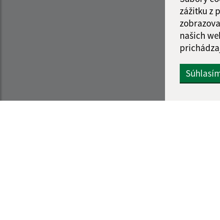
zážitku z
zobrazova
našich we
prichádza
Súhlasí
Informácie o stránke:
Navigácia:
Vyhlásenie o prístupnosti
Vytlačiť aktuálnu strá
Autorské práva
Mapa stránok
Ochrana osobných údajov
Cookies