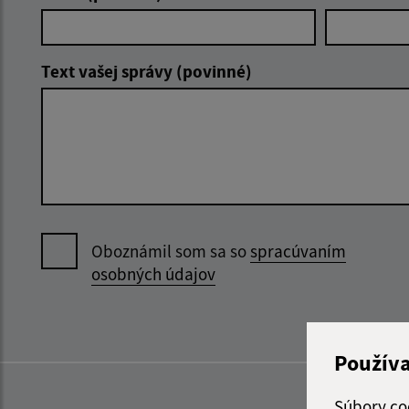
Text vašej správy (povinné)
Oboznámil som sa so
spracúvaním
osobných údajov
Použív
Súbory co