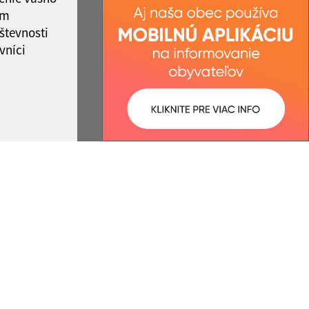
ám
števnosti
vníci
ované:
Správca obsahu:
12:34 hod.
Správca obsahu je Obec Ľubotín.
Vytvorené v súlade s
Jednotným
dizajn manuálom elektronických
služieb.