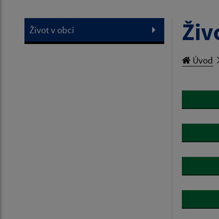
Živ
Život v obci
Úvod