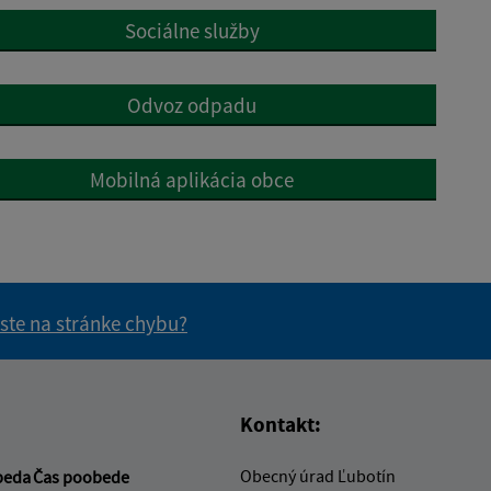
Sociálne služby
Odvoz odpadu
Mobilná aplikácia obce
 ste na stránke chybu?
vás užitočné?
e pre vás užitočné?
Kontakt:
Obecný úrad Ľubotín
beda
Čas poobede