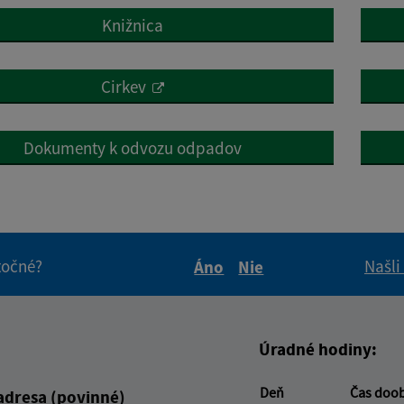
Knižnica
Cirkev
Dokumenty k odvozu odpadov
itočné?
Našli
Áno
Nie
Boli tieto informácie pre 
Boli tieto informáci
Úradné hodiny:
Deň
Čas doo
adresa (povinné)