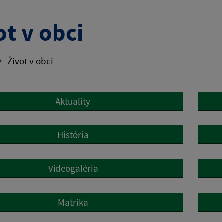
ot v obci
Život v obci
Aktuality
História
Videogaléria
Matrika