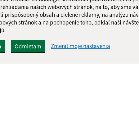
 prehliadania našich webových stránok, na to, aby sme v
li prispôsobený obsah a cielené reklamy, na analýzu náv
bových stránok a na pochopenie toho, odkiaľ naši návšte
jú.
Zmeniť moje nastavenia
m
Odmietam
Rýchle odkazy:
Aktualiz
nku
Aktuality
07.08.2026 
Základné informácie
RSS
História
Fotogaléria