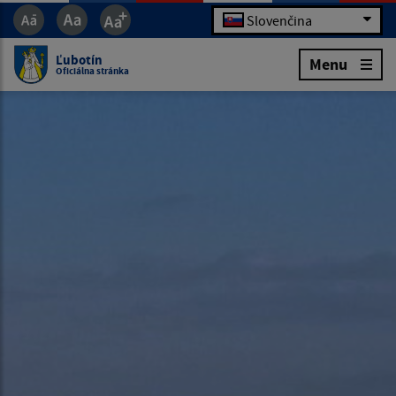
Slovenčina
Ľubotín
Menu
Oficiálna stránka