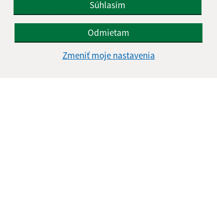
Súhlasím
Text vašej správy (povinné)
Odmietam
Zmeniť moje nastavenia
Oboznámil som sa so
spracúvaním osobných
údajov
Google reCaptcha Response
Odoslať správu
Úradné hodiny:
Deň
Čas doobeda
Čas poobede
Pondelok:
08:00 - 12:30
13:00 - 15:00