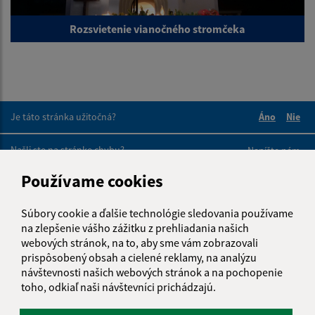
Rozsvietenie vianočného stromčeka
Je táto stránka užitočná?
Áno
Nie
Boli tieto 
Boli 
Našli ste na stránke chybu?
Napíšte nám
Používame cookies
Napíšte nám:
Súbory cookie a ďalšie technológie sledovania používame
Meno (povinné)
na zlepšenie vášho zážitku z prehliadania našich
webových stránok, na to, aby sme vám zobrazovali
prispôsobený obsah a cielené reklamy, na analýzu
návštevnosti našich webových stránok a na pochopenie
E-mailová adresa (povinné)
toho, odkiaľ naši návštevníci prichádzajú.