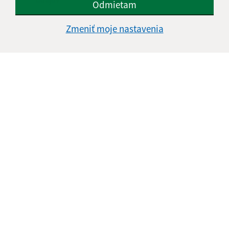
Odmietam
Google reCaptcha Response
Odoslať správu
Zmeniť moje nastavenia
Úradné hodiny:
Deň
Čas doobeda
Čas poobede
Pondelok:
08:00 - 12:30
13:00 - 15:00
Utorok:
08:00 - 12:30
13:00 - 15:00
Streda:
08:00 - 12:30
13:00 - 17:00
Štvrtok:
nestránkový deň
Piatok:
08:00 - 12:30
Obedňajšia prestávka:
12:30 - 13:00
Kontakt: