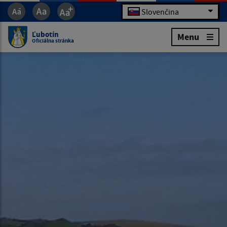
Slovenčina
Ľubotín
Menu
Oficiálna stránka