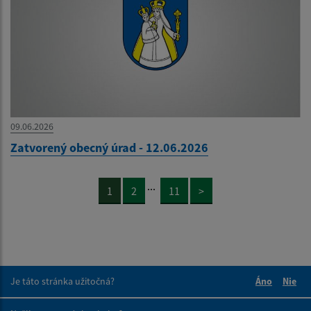
09.06.2026
Zatvorený obecný úrad - 12.06.2026
...
1
2
11
>
Je táto stránka užitočná?
Áno
Nie
Boli tieto 
Boli 