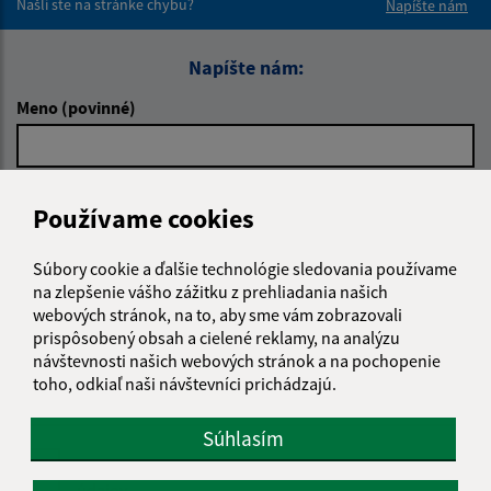
Našli ste na stránke chybu?
Napíšte nám
Napíšte nám:
Meno (povinné)
E-mailová adresa (povinné)
Používame cookies
Súbory cookie a ďalšie technológie sledovania používame
Text vašej správy (povinné)
na zlepšenie vášho zážitku z prehliadania našich
webových stránok, na to, aby sme vám zobrazovali
prispôsobený obsah a cielené reklamy, na analýzu
návštevnosti našich webových stránok a na pochopenie
toho, odkiaľ naši návštevníci prichádzajú.
Súhlasím
Oboznámil som sa so
spracúvaním osobných
údajov