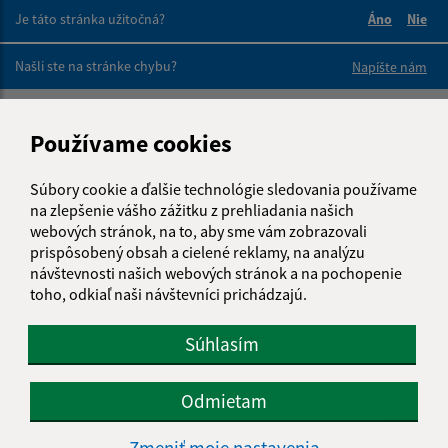
Je táto stránka užitočná?
Áno
Nie
Boli tieto 
Boli 
Našli ste na stránke chybu?
Napíšte nám
Napíšte nám:
Používame cookies
Meno (povinné)
Súbory cookie a ďalšie technológie sledovania používame
na zlepšenie vášho zážitku z prehliadania našich
webových stránok, na to, aby sme vám zobrazovali
E-mailová adresa (povinné)
prispôsobený obsah a cielené reklamy, na analýzu
návštevnosti našich webových stránok a na pochopenie
toho, odkiaľ naši návštevníci prichádzajú.
Text vašej správy (povinné)
Súhlasím
Odmietam
Zmeniť moje nastavenia