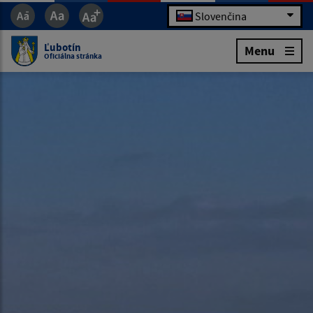
Slovenčina
Ľubotín
Menu
Oficiálna stránka