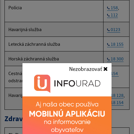
Polícia
158
,
112
Havarijná služba
0123
Letecká záchranná služba
18 155
Horská záchranná služba
18 300
Nezobrazovať
Cestná záchranná služba (SČK):
154
odstraňovanie následkov dopravných nehôd
Havarijná a núdzová služba pre motoristov
18 128
,
18 154
Zdravotné poisťovne