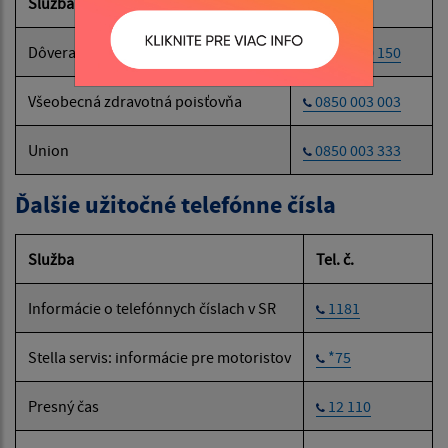
Služba
Tel. č.
Dôvera
0800 150 150
Všeobecná zdravotná poisťovňa
0850 003 003
Union
0850 003 333
Ďalšie užitočné telefónne čísla
Služba
Tel. č.
Informácie o telefónnych číslach v SR
1181
Stella servis: informácie pre motoristov
*75
Presný čas
12 110