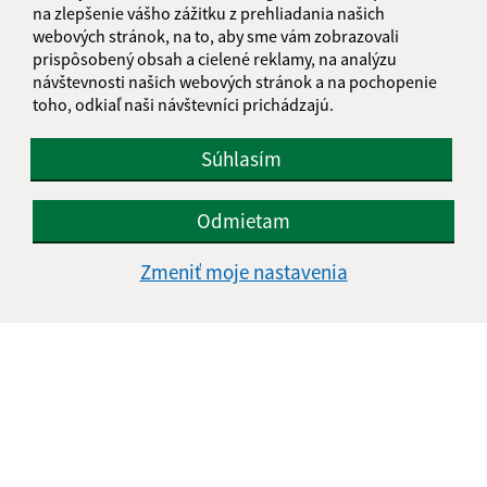
Kontakt:
na zlepšenie vášho zážitku z prehliadania našich
webových stránok, na to, aby sme vám zobrazovali
Obecný úrad Ľubotín
prispôsobený obsah a cielené reklamy, na analýzu
Na rovni 302/12
návštevnosti našich webových stránok a na pochopenie
065 41 Ľubotín
toho, odkiaľ naši návštevníci prichádzajú.
info@lubotin.sk
Súhlasím
+421 52 49 21 311
IČO: 00330035
Odmietam
Zmeniť moje nastavenia