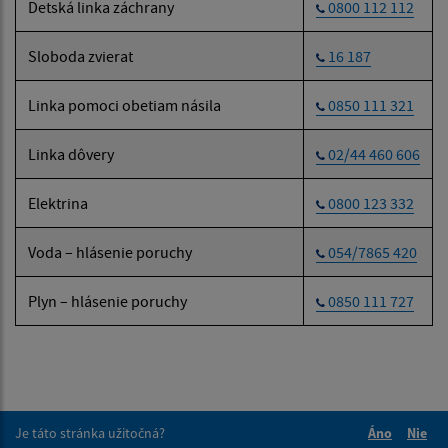
Detská linka záchrany
0800 112 112
Sloboda zvierat
16 187
Linka pomoci obetiam násila
0850 111 321
Linka dôvery
02/44 460 606
Elektrina
0800 123 332
Voda – hlásenie poruchy
054/7865 420
Plyn – hlásenie poruchy
0850 111 727
Je táto stránka užitočná?
Áno
Nie