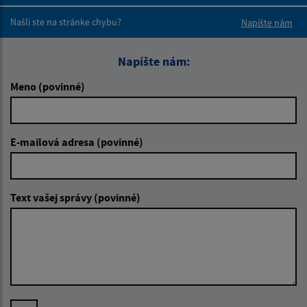
Boli tieto 
Boli 
Našli ste na stránke chybu?
Napíšte nám
Napíšte nám:
Meno (povinné)
E-mailová adresa (povinné)
Text vašej správy (povinné)