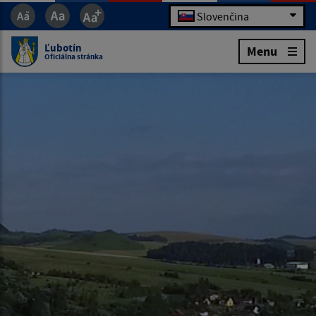
Slovenčina
Ľubotín
Menu
Oficiálna stránka