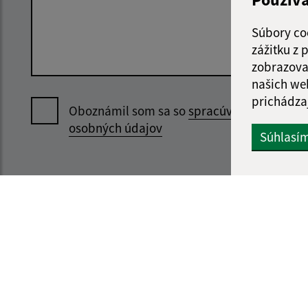
Súbory co
zážitku z
zobrazova
našich we
prichádza
Oboznámil som sa so
spracúvaním
osobných údajov
Súhlasí