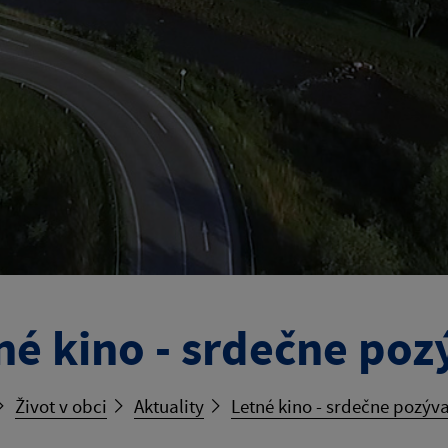
né kino - srdečne poz
Život v obci
Aktuality
Letné kino - srdečne pozýva