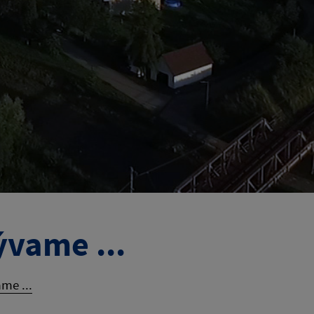
ývame ...
me ...