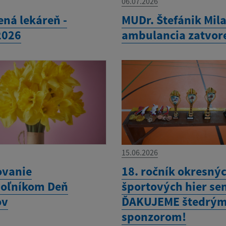
06.07.2026
ená lekáreň -
MUDr. Štefánik Mila
2026
ambulancia zatvor
15.06.2026
vanie
18. ročník okresný
oľníkom Deň
športových hier sen
ov
ĎAKUJEME štedrý
sponzorom!