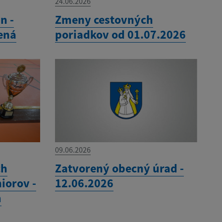
24.06.2026
n -
Zmeny cestovných
ená
poriadkov od 01.07.2026
09.06.2026
ch
Zatvorený obecný úrad -
iorov -
12.06.2026
m