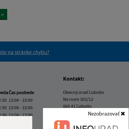
>
 ste na stránke chybu?
vás užitočné?
e pre vás užitočné?
Kontakt:
Obecný úrad Ľubotín
beda
Čas poobede
Na rovni 302/12
2:30
13:00 - 15:00
065 41 Ľubotín
2:30
13:00 - 15:00
Nezobrazovať
2:30
13:00 - 17:00
info@lubotin.sk
ový deň
+421 52 49 21 311