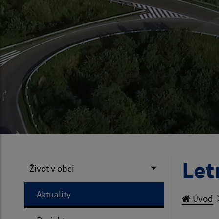
Let
Život v obci
Aktuality
Úvod