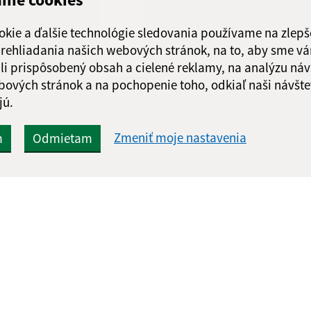
Piatok:
08:00 - 1
Obedňajšia prestáv
okie a ďalšie technológie sledovania používame na zlepš
 prehliadania našich webových stránok, na to, aby sme v
li prispôsobený obsah a cielené reklamy, na analýzu náv
bových stránok a na pochopenie toho, odkiaľ naši návšte
jú.
Google reCaptcha Response
Odoslať správu
Zmeniť moje nastavenia
m
Odmietam