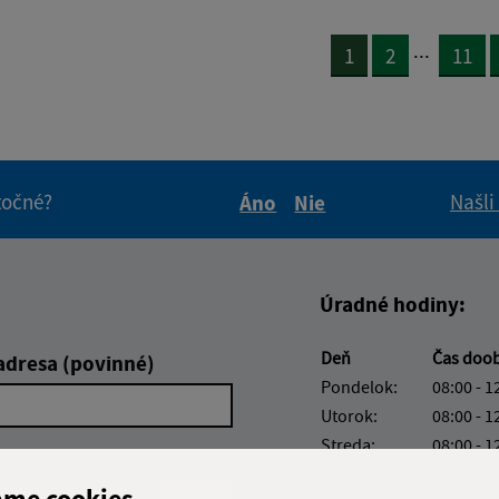
...
1
2
11
itočné?
Našli
Áno
Nie
Boli tieto informácie pre 
Boli tieto informáci
Úradné hodiny:
Deň
Čas doo
adresa (povinné)
Pondelok:
08:00 - 1
Utorok:
08:00 - 1
Streda:
08:00 - 1
Štvrtok:
nestránk
ame cookies