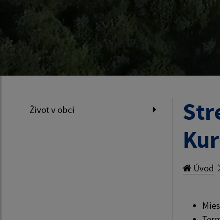
Str
Život v obci
Kur
Úvod
Mies
Term