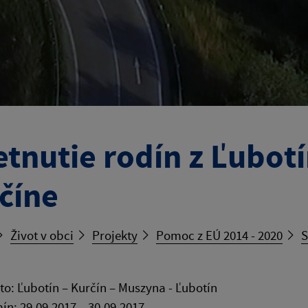
etnutie rodín z Ľubot
číne
Život v obci
Projekty
Pomoc z EÚ 2014 - 2020
S
to: Ľubotín – Kurčín – Muszyna - Ľubotín
ín: 29.09.2017 – 30.09.2017