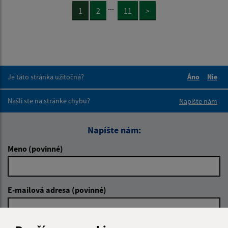
...
1
2
11
>
Je táto stránka užitočná?
Áno
Nie
Boli tieto 
Boli 
Našli ste na stránke chybu?
Napíšte nám
Napíšte nám:
Meno (povinné)
E-mailová adresa (povinné)