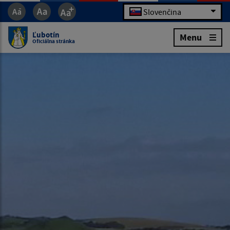
Slovenčina
Ľubotín
Menu
Oficiálna stránka