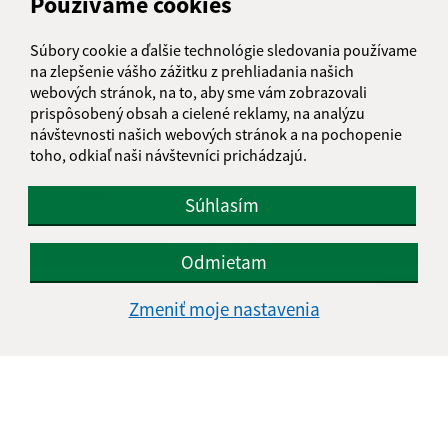
Používame cookies
Text vašej správy (povinné)
Súbory cookie a ďalšie technológie sledovania používame
na zlepšenie vášho zážitku z prehliadania našich
webových stránok, na to, aby sme vám zobrazovali
prispôsobený obsah a cielené reklamy, na analýzu
návštevnosti našich webových stránok a na pochopenie
toho, odkiaľ naši návštevníci prichádzajú.
Oboznámil som sa so
spracúvaním osobných
údajov
Súhlasím
Google reCaptcha Response
Odoslať správu
Odmietam
Zmeniť moje nastavenia
Úradné hodiny:
Deň
Čas doobeda
Čas poobede
Pondelok:
08:00 - 12:30
13:00 - 15:00
Utorok:
08:00 - 12:30
13:00 - 15:00