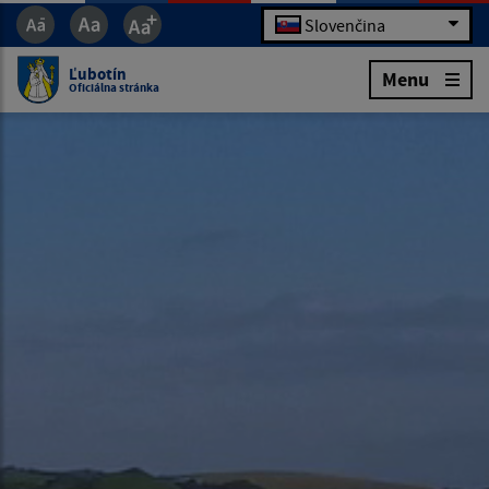
Slovenčina
Ľubotín
Menu
Oficiálna stránka