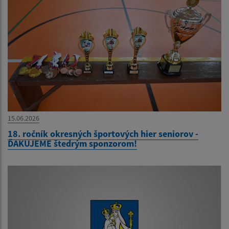
15.06.2026
18. ročník okresných športových hier seniorov -
ĎAKUJEME štedrým sponzorom!