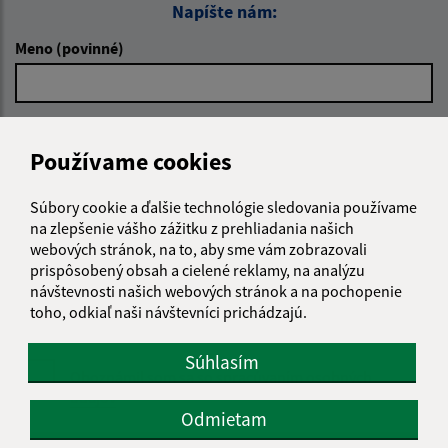
Napíšte nám:
Meno (povinné)
E-mailová adresa (povinné)
Používame cookies
Súbory cookie a ďalšie technológie sledovania používame
Text vašej správy (povinné)
na zlepšenie vášho zážitku z prehliadania našich
webových stránok, na to, aby sme vám zobrazovali
prispôsobený obsah a cielené reklamy, na analýzu
návštevnosti našich webových stránok a na pochopenie
toho, odkiaľ naši návštevníci prichádzajú.
Súhlasím
Oboznámil som sa so
spracúvaním osobných
údajov
Odmietam
Google reCaptcha Response