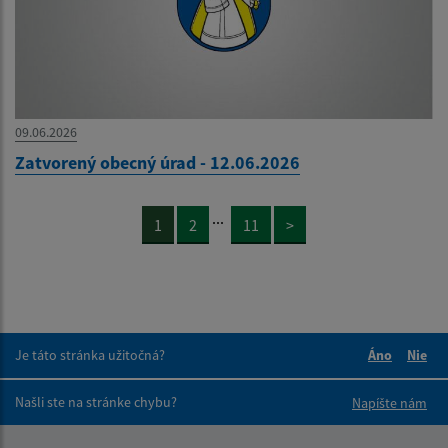
09.06.2026
Zatvorený obecný úrad - 12.06.2026
...
1
2
11
>
Je táto stránka užitočná?
Áno
Nie
Boli tieto 
Boli 
Našli ste na stránke chybu?
Napíšte nám