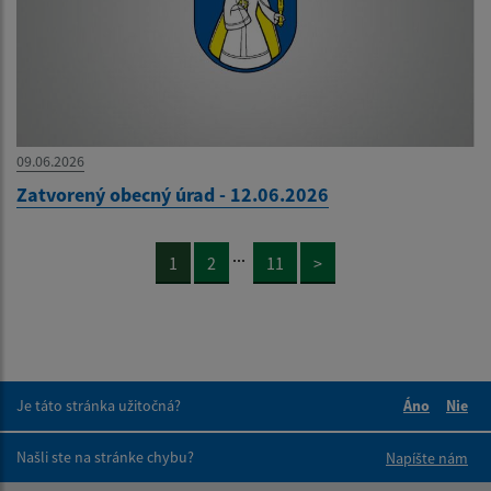
09.06.2026
Zatvorený obecný úrad - 12.06.2026
...
1
2
11
>
Je táto stránka užitočná?
Áno
Nie
Boli tieto 
Boli 
Našli ste na stránke chybu?
Napíšte nám