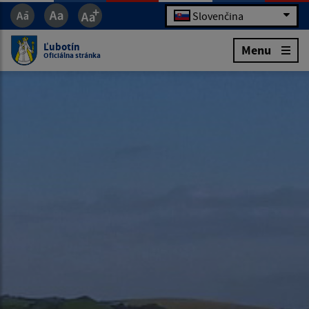
Slovenčina
Ľubotín
Menu
Oficiálna stránka