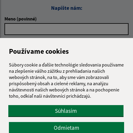
Napíšte nám:
Meno (povinné)
E-mailová adresa (povinné)
Používame cookies
Súbory cookie a ďalšie technológie sledovania používame
Text vašej správy (povinné)
na zlepšenie vášho zážitku z prehliadania našich
webových stránok, na to, aby sme vám zobrazovali
prispôsobený obsah a cielené reklamy, na analýzu
návštevnosti našich webových stránok a na pochopenie
toho, odkiaľ naši návštevníci prichádzajú.
Súhlasím
Oboznámil som sa so
spracúvaním osobných
údajov
Odmietam