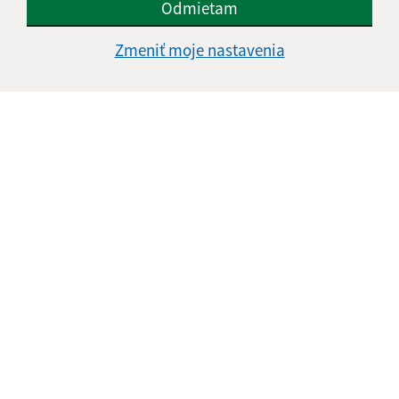
Odmietam
Google reCaptcha Response
Odoslať správu
Zmeniť moje nastavenia
Úradné hodiny:
Deň
Čas doobeda
Čas poobede
Pondelok:
08:00 - 12:30
13:00 - 15:00
Utorok:
08:00 - 12:30
13:00 - 15:00
Streda:
08:00 - 12:30
13:00 - 17:00
Štvrtok:
nestránkový deň
Piatok:
08:00 - 12:30
Obedňajšia prestávka:
12:30 - 13:00
Kontakt: