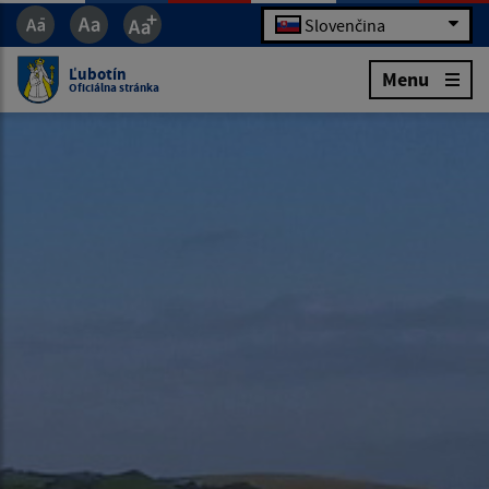
Slovenčina
Ľubotín
Menu
Oficiálna stránka