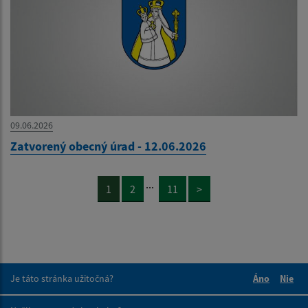
09.06.2026
Zatvorený obecný úrad - 12.06.2026
...
1
2
11
>
Je táto stránka užitočná?
Áno
Nie
Boli tieto 
Boli 