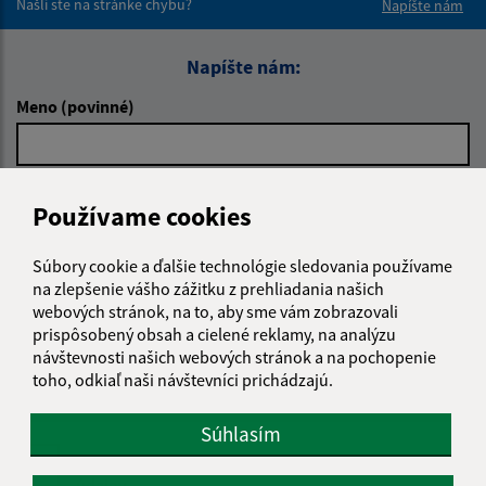
Našli ste na stránke chybu?
Napíšte nám
Napíšte nám:
Meno (povinné)
E-mailová adresa (povinné)
Používame cookies
Súbory cookie a ďalšie technológie sledovania používame
Text vašej správy (povinné)
na zlepšenie vášho zážitku z prehliadania našich
webových stránok, na to, aby sme vám zobrazovali
prispôsobený obsah a cielené reklamy, na analýzu
návštevnosti našich webových stránok a na pochopenie
toho, odkiaľ naši návštevníci prichádzajú.
Súhlasím
Oboznámil som sa so
spracúvaním osobných
údajov