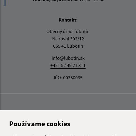
Kontakt:
Obecný úrad Ľubotín
Na rovni 302/12
065 41 Ľubotín
info@lubotin.sk
+421 52 49 21 311
IČO: 00330035
Používame cookies