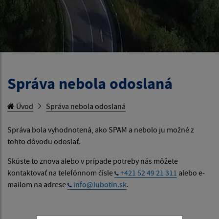
Správa nebola odoslaná
Úvod
Správa nebola odoslaná
Správa bola vyhodnotená, ako SPAM a nebolo ju možné z
tohto dôvodu odoslať.
Skúste to znova alebo v prípade potreby nás môžete
kontaktovať na telefónnom čísle
+421 52 49 21 311
alebo e-
mailom na adrese
info@lubotin.sk
.