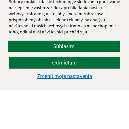
Súbory cookie a ďalšie technológie sledovania používame
na zlepšenie vášho zážitku z prehliadania našich
webových stránok, na to, aby sme vám zobrazovali
prispôsobený obsah a cielené reklamy, na analýzu
návštevnosti našich webových stránok a na pochopenie
toho, odkiaľ naši návštevníci prichádzajú.
Súhlasím
Informácie o stránke:
Odmietam
Vyhlásenie o prístupnosti
Autorské práva
Zmeniť moje nastavenia
Ochrana osobných údajov
Navigácia:
Vytlačiť aktuálnu stránku
Mapa stránok
Cookies
Rýchle odkazy: