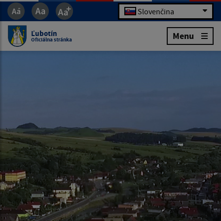
Slovenčina
Ľubotín
Menu
Oficiálna stránka