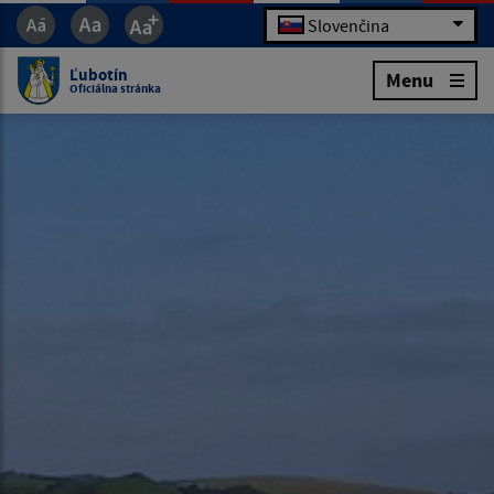
Slovenčina
Ľubotín
Menu
Oficiálna stránka