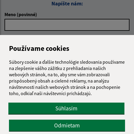
Napíšte nám:
Meno (povinné)
E-mailová adresa (povinné)
Používame cookies
Súbory cookie a ďalšie technológie sledovania používame
Text vašej správy (povinné)
na zlepšenie vášho zážitku z prehliadania našich
webových stránok, na to, aby sme vám zobrazovali
prispôsobený obsah a cielené reklamy, na analýzu
návštevnosti našich webových stránok a na pochopenie
toho, odkiaľ naši návštevníci prichádzajú.
Súhlasím
Oboznámil som sa so
spracúvaním osobných
údajov
Odmietam
Google reCaptcha Response