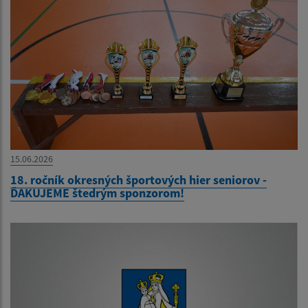
15.06.2026
18. ročník okresných športových hier seniorov -
ĎAKUJEME štedrým sponzorom!