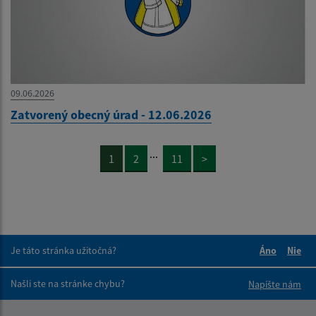
09.06.2026
Zatvorený obecný úrad - 12.06.2026
...
1
2
11
>
Je táto stránka užitočná?
Áno
Nie
Boli tieto 
Boli 
Našli ste na stránke chybu?
Napíšte nám