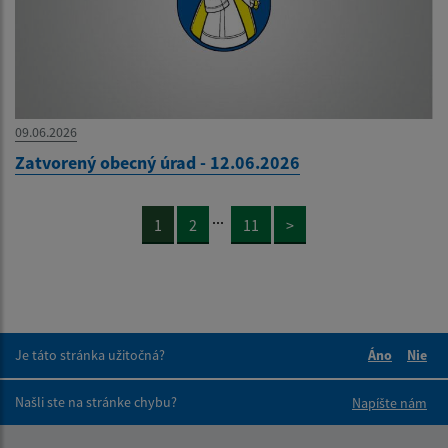
09.06.2026
Zatvorený obecný úrad - 12.06.2026
...
1
2
11
>
Je táto stránka užitočná?
Áno
Nie
Boli tieto 
Boli 
Našli ste na stránke chybu?
Napíšte nám