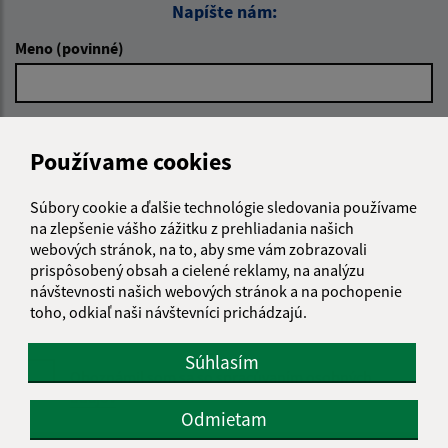
Napíšte nám:
Meno (povinné)
E-mailová adresa (povinné)
Používame cookies
Súbory cookie a ďalšie technológie sledovania používame
Text vašej správy (povinné)
na zlepšenie vášho zážitku z prehliadania našich
webových stránok, na to, aby sme vám zobrazovali
prispôsobený obsah a cielené reklamy, na analýzu
návštevnosti našich webových stránok a na pochopenie
toho, odkiaľ naši návštevníci prichádzajú.
Súhlasím
Oboznámil som sa so
spracúvaním osobných
údajov
Odmietam
Google reCaptcha Response