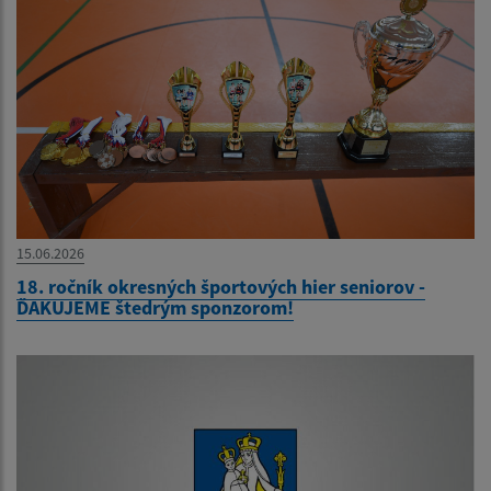
15.06.2026
18. ročník okresných športových hier seniorov -
ĎAKUJEME štedrým sponzorom!