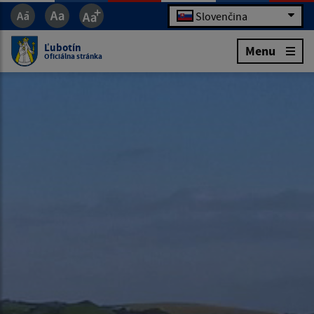
Slovenčina
Ľubotín
Menu
Oficiálna stránka