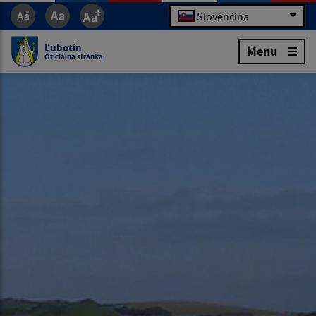
Slovenčina
Ľubotín
Menu
Oficiálna stránka