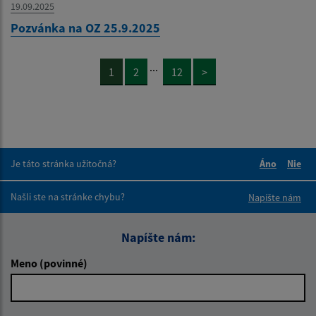
19.09.2025
Pozvánka na OZ 25.9.2025
...
1
2
12
>
Je táto stránka užitočná?
Áno
Nie
Boli tieto 
Boli 
Našli ste na stránke chybu?
Napíšte nám
Napíšte nám:
Meno (povinné)