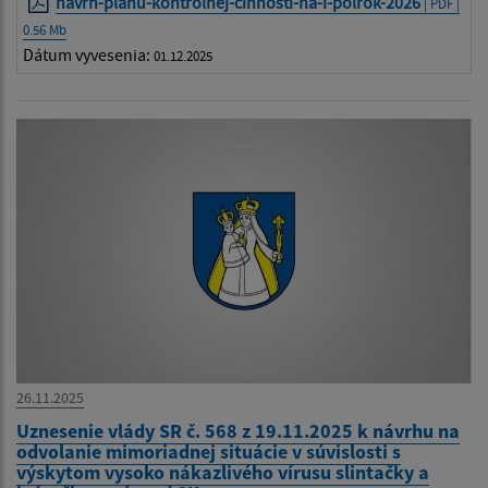
navrh-planu-kontrolnej-cinnosti-na-i-polrok-2026
| PDF |
0.56 Mb
Dátum vyvesenia:
01.12.2025
26.11.2025
Uznesenie vlády SR č. 568 z 19.11.2025 k návrhu na
odvolanie mimoriadnej situácie v súvislosti s
výskytom vysoko nákazlivého vírusu slintačky a