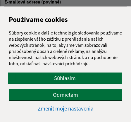
E-mailová adresa (povinné)
Používame cookies
Text vašej správy (povinné)
Súbory cookie a ďalšie technológie sledovania používame
na zlepšenie vášho zážitku z prehliadania našich
webových stránok, na to, aby sme vám zobrazovali
prispôsobený obsah a cielené reklamy, na analýzu
návštevnosti našich webových stránok a na pochopenie
toho, odkiaľ naši návštevníci prichádzajú.
Oboznámil som sa so
spracúvaním osobných
Súhlasím
údajov
Google reCaptcha Response
Odmietam
Odoslať správu
Zmeniť moje nastavenia
Úradné hodiny: