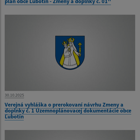
plán obce Ľubotín - Zmeny a doplnky č. 01''
30.10.2025
Verejná vyhláška o prerokovaní návrhu Zmeny a
doplnky č. 1 Územnoplánovacej dokumentácie obce
Ľubotín