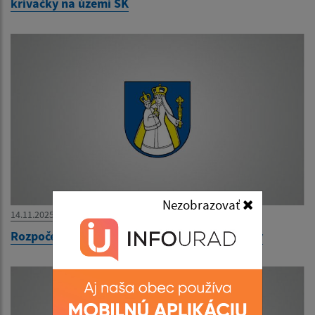
krívačky na území SK
Nezobrazovať
14.11.2025
Rozpočet obce Ľubotín 2026-2028 - schválený