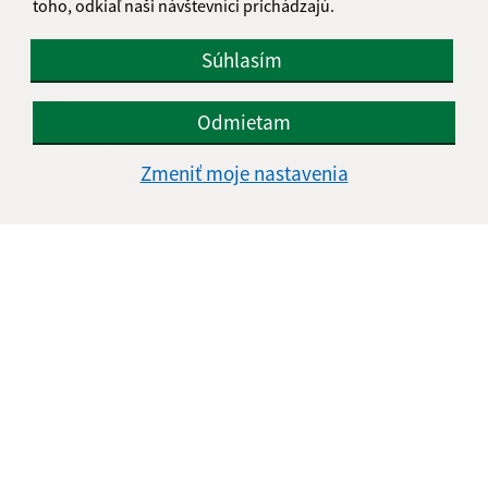
toho, odkiaľ naši návštevníci prichádzajú.
Súhlasím
Odmietam
Oboznámil som sa so
spracúvaním osobných
údajov
Zmeniť moje nastavenia
Google reCaptcha Response
Odoslať správu
Úradné hodiny:
Deň
Čas doobeda
Čas poobede
Pondelok:
08:00 - 12:30
13:00 - 15:00
Utorok:
08:00 - 12:30
13:00 - 15:00
Streda:
08:00 - 12:30
13:00 - 17:00
Štvrtok:
nestránkový deň