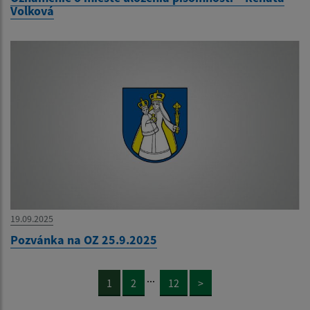
Volková
19.09.2025
Pozvánka na OZ 25.9.2025
...
1
2
12
>