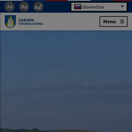
Slovenčina
Ľubotín
Menu
Oficiálna stránka