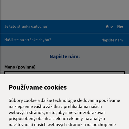
Je táto stránka užitočná?
Áno
Nie
Boli tieto 
Boli 
Našli ste na stránke chybu?
Napíšte nám
Napíšte nám:
Meno (povinné)
Používame cookies
E-mailová adresa (povinné)
Súbory cookie a ďalšie technológie sledovania používame
na zlepšenie vášho zážitku z prehliadania našich
webových stránok, na to, aby sme vám zobrazovali
Text vašej správy (povinné)
prispôsobený obsah a cielené reklamy, na analýzu
návštevnosti našich webových stránok a na pochopenie