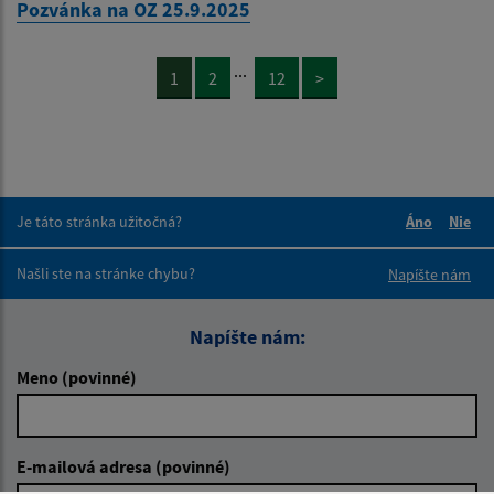
Pozvánka na OZ 25.9.2025
...
1
2
12
>
Je táto stránka užitočná?
Áno
Nie
Boli tieto 
Boli 
Našli ste na stránke chybu?
Napíšte nám
Napíšte nám:
Meno (povinné)
E-mailová adresa (povinné)