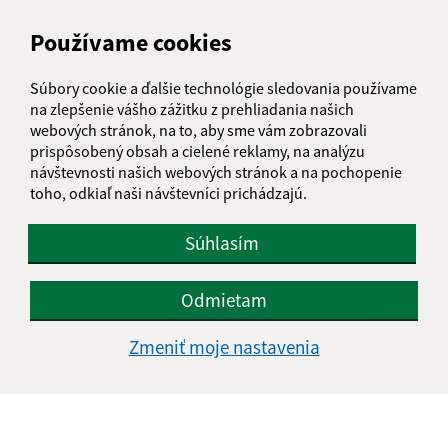
Používame cookies
Text vašej správy (povinné)
Súbory cookie a ďalšie technológie sledovania používame
na zlepšenie vášho zážitku z prehliadania našich
webových stránok, na to, aby sme vám zobrazovali
prispôsobený obsah a cielené reklamy, na analýzu
návštevnosti našich webových stránok a na pochopenie
toho, odkiaľ naši návštevníci prichádzajú.
Oboznámil som sa so
spracúvaním osobných
Súhlasím
údajov
Google reCaptcha Response
Odoslať správu
Odmietam
Zmeniť moje nastavenia
Úradné hodiny:
Deň
Čas doobeda
Čas poobede