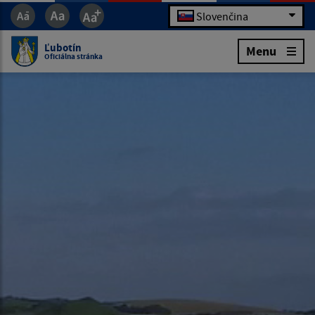
Slovenčina
Ľubotín
Menu
Oficiálna stránka