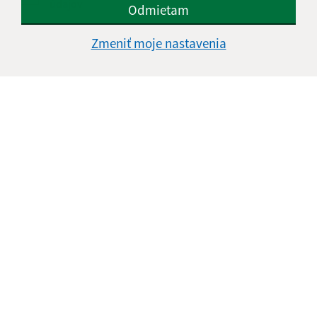
údajov
Odmietam
Google reCaptcha Response
Zmeniť moje nastavenia
Odoslať správu
Úradné hodiny:
Deň
Čas doobeda
Čas poobede
Pondelok:
08:00 - 12:30
13:00 - 15:00
Utorok:
08:00 - 12:30
13:00 - 15:00
Streda:
08:00 - 12:30
13:00 - 17:00
Štvrtok:
nestránkový deň
Piatok:
08:00 - 12:30
Obedňajšia prestávka:
12:30 - 13:00
Kontakt: