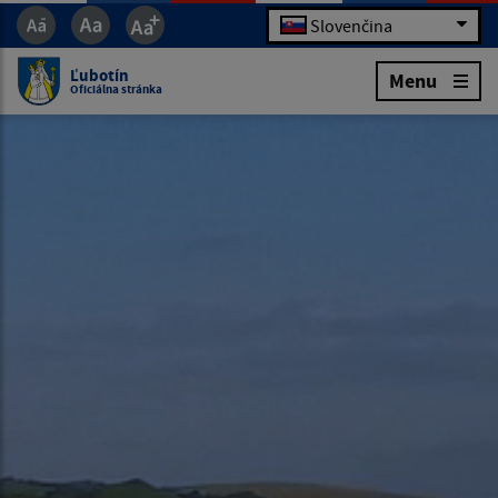
Slovenčina
Ľubotín
Menu
Oficiálna stránka