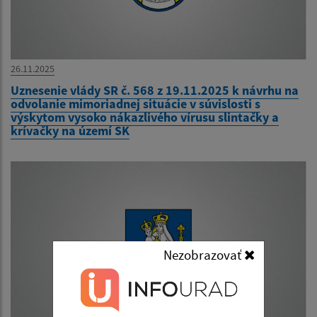
26.11.2025
Uznesenie vlády SR č. 568 z 19.11.2025 k návrhu na
odvolanie mimoriadnej situácie v súvislosti s
výskytom vysoko nákazlivého vírusu slintačky a
krívačky na území SK
Nezobrazovať