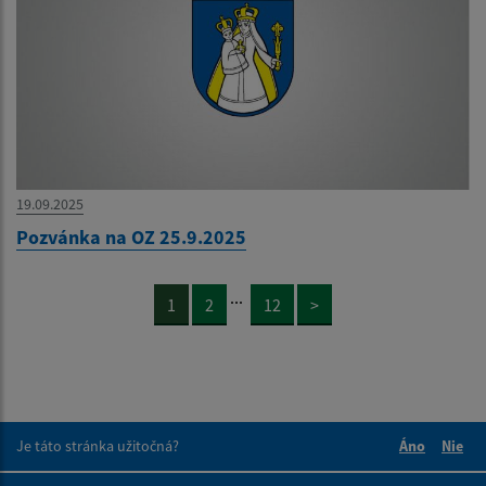
19.09.2025
Pozvánka na OZ 25.9.2025
...
1
2
12
>
Je táto stránka užitočná?
Áno
Nie
Boli tieto 
Boli 