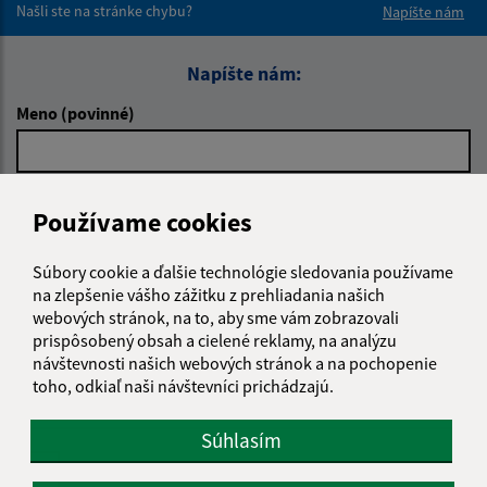
Našli ste na stránke chybu?
Napíšte nám
Napíšte nám:
Meno (povinné)
E-mailová adresa (povinné)
Používame cookies
Súbory cookie a ďalšie technológie sledovania používame
Text vašej správy (povinné)
na zlepšenie vášho zážitku z prehliadania našich
webových stránok, na to, aby sme vám zobrazovali
prispôsobený obsah a cielené reklamy, na analýzu
návštevnosti našich webových stránok a na pochopenie
toho, odkiaľ naši návštevníci prichádzajú.
Súhlasím
Oboznámil som sa so
spracúvaním osobných