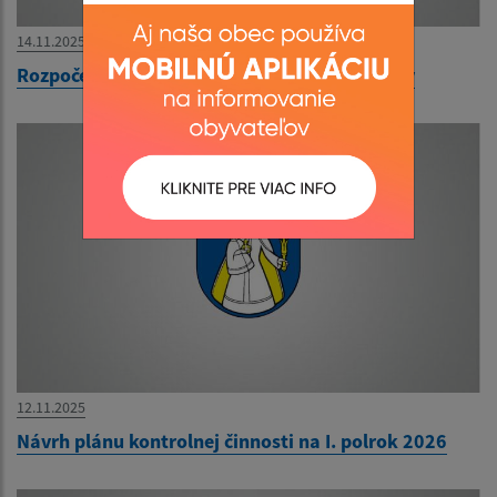
14.11.2025
Rozpočet obce Ľubotín 2026-2028 - schválený
12.11.2025
Návrh plánu kontrolnej činnosti na I. polrok 2026