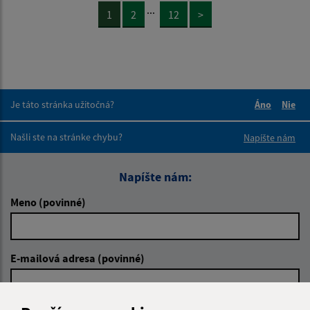
...
1
2
12
>
Je táto stránka užitočná?
Áno
Nie
Boli tieto 
Boli 
Našli ste na stránke chybu?
Napíšte nám
Napíšte nám:
Meno (povinné)
E-mailová adresa (povinné)