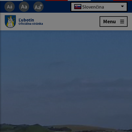
Slovenčina
Ľubotín
Menu
Oficiálna stránka