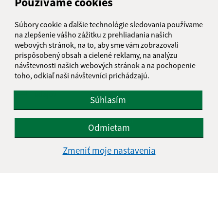
Používame cookies
Text vašej správy (povinné)
Súbory cookie a ďalšie technológie sledovania používame
na zlepšenie vášho zážitku z prehliadania našich
webových stránok, na to, aby sme vám zobrazovali
prispôsobený obsah a cielené reklamy, na analýzu
návštevnosti našich webových stránok a na pochopenie
toho, odkiaľ naši návštevníci prichádzajú.
Oboznámil som sa so
spracúvaním osobných
údajov
Súhlasím
Google reCaptcha Response
Odoslať správu
Odmietam
Zmeniť moje nastavenia
Úradné hodiny:
Deň
Čas doobeda
Čas poobede
Pondelok:
08:00 - 12:30
13:00 - 15:00
Utorok:
08:00 - 12:30
13:00 - 15:00