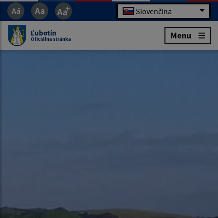
Slovenčina
Ľubotín
Menu
Oficiálna stránka