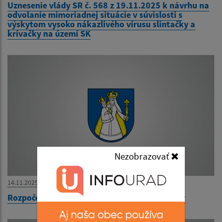
Uznesenie vlády SR č. 568 z 19.11.2025 k návrhu na
odvolanie mimoriadnej situácie v súvislosti s
výskytom vysoko nákazlivého vírusu slintačky a
krívačky na území SK
Nezobrazovať
14.11.2025
Rozpočet obce Ľubotín 2026-2028 - schválený