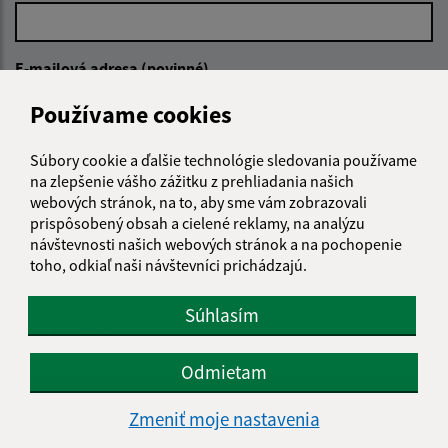
E-mailová adresa (povinné)
Používame cookies
Text vašej správy (povinné)
Súbory cookie a ďalšie technológie sledovania používame
na zlepšenie vášho zážitku z prehliadania našich
webových stránok, na to, aby sme vám zobrazovali
prispôsobený obsah a cielené reklamy, na analýzu
návštevnosti našich webových stránok a na pochopenie
toho, odkiaľ naši návštevníci prichádzajú.
Súhlasím
Oboznámil som sa so
spracúvaním osobných
údajov
Odmietam
Google reCaptcha Response
Odoslať správu
Zmeniť moje nastavenia