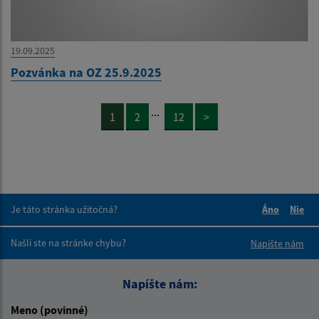
19.09.2025
Pozvánka na OZ 25.9.2025
...
1
2
12
>
Je táto stránka užitočná?
Áno
Nie
Boli tieto 
Boli 
Našli ste na stránke chybu?
Napíšte nám
Napíšte nám:
Meno (povinné)